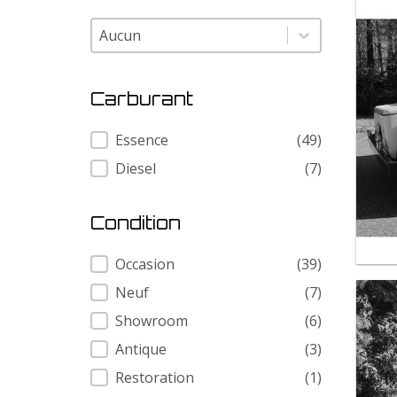
Modele
Modele
Carburant
Carburant
Essence
(49)
Diesel
(7)
Condition
Condition
Occasion
(39)
Neuf
(7)
Showroom
(6)
Antique
(3)
Restoration
(1)