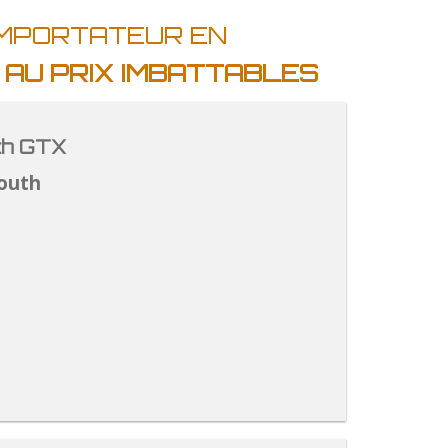
IMPORTATEUR EN
A
AU PRIX IMBATTABLES
th GTX
outh