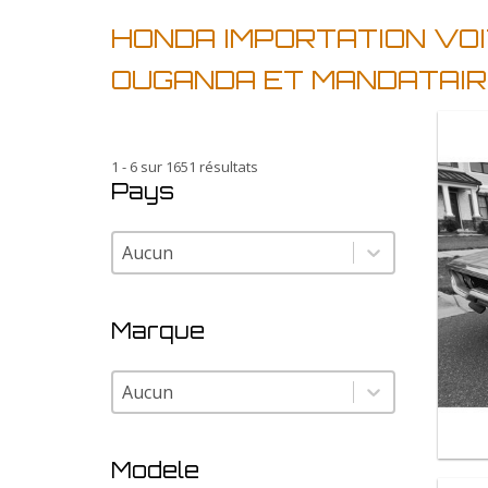
HONDA IMPORTATION VO
OUGANDA ET MANDATAI
1 - 6 sur 1651 résultats
Pays
Pays
Pays
Marque
Marque
Marque
Modele