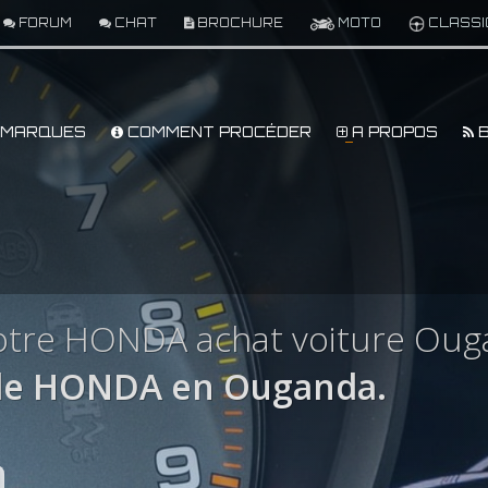
FORUM
CHAT
BROCHURE
MOTO
CLASSI
MARQUES
COMMENT PROCÉDER
A PROPOS
B
otre HONDA achat voiture Ou
le HONDA en Ouganda.