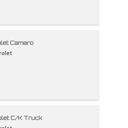
let Camaro
rolet
let C/K Truck