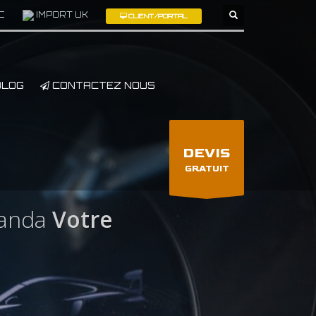
C
IMPORT UK
CLIENT/PORTAL
×
LOG
CONTACTEZ NOUS
DEVIS
GRATUIT
ganda
Votre