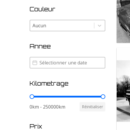
Couleur
Couleur
Couleur
Annee
Annee
Annee
Kilometrage
Kilometrage
0km - 250000km
Réinitialiser
Prix