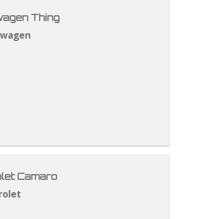
agen Thing
swagen
let Camaro
rolet