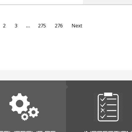
2
3
…
275
276
Next