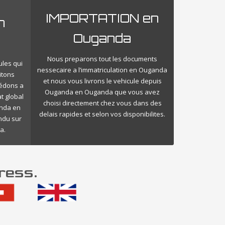
IMPORTATION en
n
Ouganda
Nous preparons tout les documents
ules qui
nessecaire a l’immatriculation en Ouganda
itons
et nous vous livrons le vehicule depuis
cédons a
Ouganda en Ouganda que vous avez
t global
choisi directement chez vous dans des
anda en
delais rapides et selon vos disponibilites.
endu sur
a.
ress.