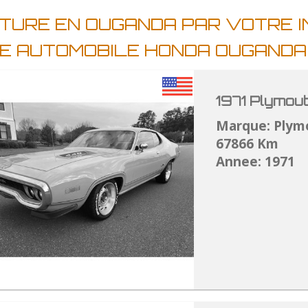
ITURE EN OUGANDA PAR VOTRE 
RE AUTOMOBILE HONDA OUGAND
1971 Plymou
Marque: Plym
67866 Km
Annee: 1971