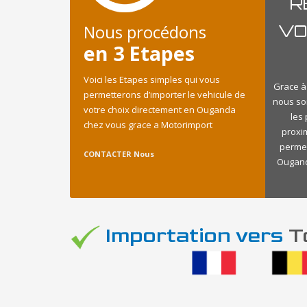
R
Nous procédons
VO
en 3 Etapes
Voici les Etapes simples qui vous
Grace à
permetterons d’importer le vehicule de
nous so
votre choix directement en Ouganda
les
chez vous grace a Motorimport
proxi
permet
CONTACTER Nous
Ouganda
Importation vers
To