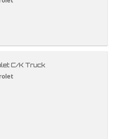
rolet
let C/K Truck
rolet