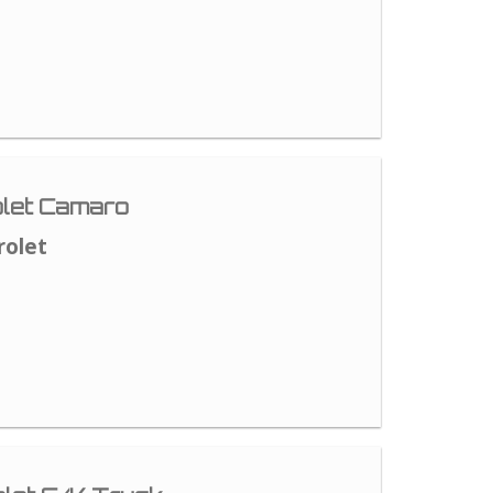
let Camaro
rolet