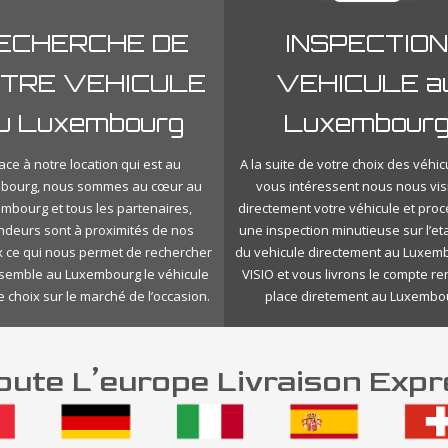
ECHERCHE DE
INSPECTION
TRE VEHICULE
VEHICULE a
u Luxembourg
Luxembour
ace à notre location qui est au
A la suite de votre choix des véhic
bourg, nous sommes au cœur au
vous intéressent nous nous vis
mbourg et tous les partenaires,
directement votre véhicule et pro
ndeurs sont à proximités de nos
une inspection minutieuse sur l’eta
 ce qui nous permet de rechercher
du vehicule directement au Luxem
nsemble au Luxembourg le véhicule
VISIO et vous livrons le compte r
e choix sur le marché de l’occasion.
place diretement au Luxembo
ute L’europe Livraison Expr