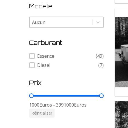
Modele
Modele
Modele
Carburant
Carburant
Essence
(49)
Diesel
(7)
Prix
Prix
1000Euros - 3991000Euros
Réinitialiser