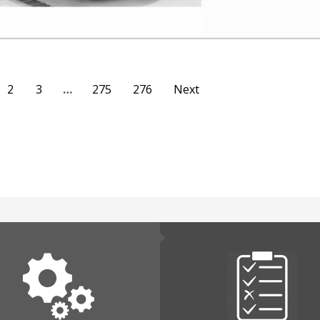
2
3
…
275
276
Next