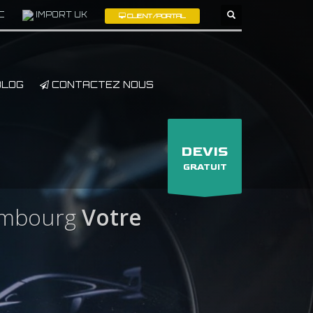
C
IMPORT UK
CLIENT/PORTAL
×
LOG
CONTACTEZ NOUS
DEVIS
GRATUIT
embourg
Votre