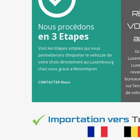
R
Nous procédons
VO
en 3 Etapes
a
Voici les Etapes simples qui vous
Gr
permetterons d’importer le vehicule de
Luxem
votre choix directement au Luxembourg
Luxe
chez vous grace a Motorimport
reve
bureaux
CONTACTER Nous
sur l’e
de votr
Importation vers
To