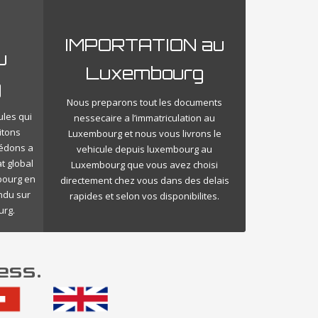
IMPORTATION au
u
Luxembourg
g
Nous preparons tout les documents
ules qui
nessecaire a l’immatriculation au
itons
Luxembourg et nous vous livrons le
cédons a
vehicule depuis luxembourg au
t global
Luxembourg que vous avez choisi
bourg en
directement chez vous dans des delais
endu sur
rapides et selon vos disponibilites.
urg.
ess.