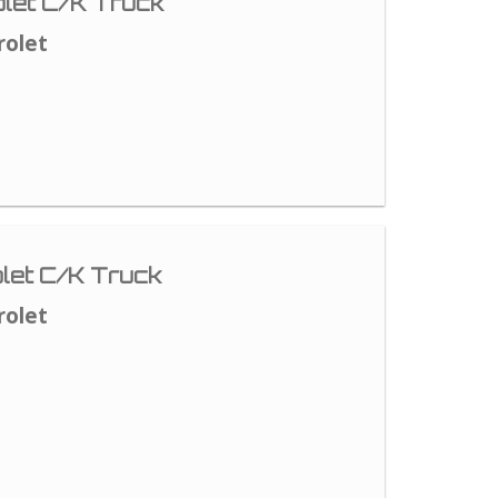
let C/K Truck
rolet
let C/K Truck
rolet