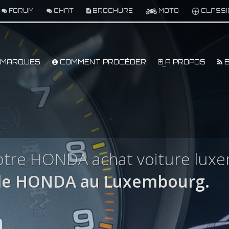
FORUM
CHAT
BROCHURE
MOTO
CLASSI
MARQUES
COMMENT PROCÉDER
A PROPOS
B
otre HONDA achat voiture lux
le HONDA au Luxembourg.