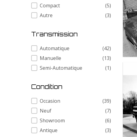
Compact
(5)
Autre
(3)
Transmission
Transmission
Automatique
(42)
Manuelle
(13)
Semi-Automatique
(1)
Condition
Condition
Occasion
(39)
Neuf
(7)
Showroom
(6)
Antique
(3)