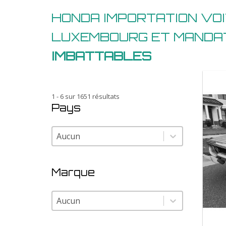
HONDA IMPORTATION VO
LUXEMBOURG ET MANDA
IMBATTABLES
1 - 6 sur 1651 résultats
Pays
Pays
Pays
Marque
Marque
Marque