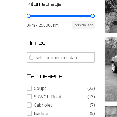
Kilometrage
Kilometrage
0km - 250000km
Réinitialiser
Annee
Annee
Annee
Carrosserie
Carrosserie
Coupe
(23)
SUV/Off-Road
(13)
Cabriolet
(7)
Berline
(5)