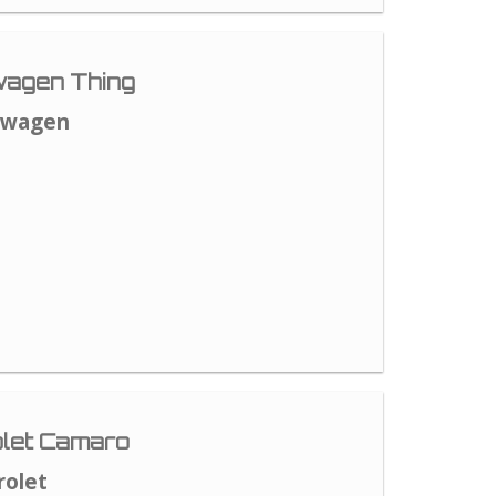
agen Thing
swagen
let Camaro
rolet