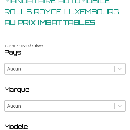
MANDATAIRE AUTOMOBILE
ROLLS ROYCE LUXEMBOURG
AU PRIX IMBATTABLES
1 - 6 sur 1651 résultats
Pays
Pays
Pays
Marque
Marque
Marque
Modele