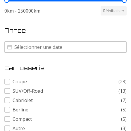
Kilometrage
0km - 250000km
Réinitialiser
Annee
Annee
Annee
Carrosserie
Carrosserie
Coupe
(23)
SUV/Off-Road
(13)
Cabriolet
(7)
Berline
(5)
Compact
(5)
Autre
(3)