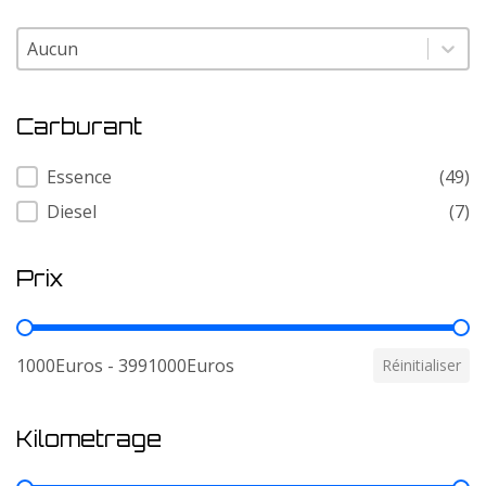
Modele
Modele
Carburant
Carburant
Essence
(49)
Diesel
(7)
Prix
Prix
1000Euros - 3991000Euros
Réinitialiser
Kilometrage