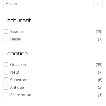
Modele
Modele
Carburant
Carburant
Essence
(49)
Diesel
(7)
Condition
Condition
Occasion
(39)
Neuf
(7)
Showroom
(6)
Antique
(3)
Restoration
(1)