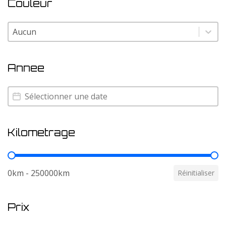
Couleur
Couleur
Couleur
Annee
Annee
Annee
Kilometrage
Kilometrage
0km - 250000km
Réinitialiser
Prix