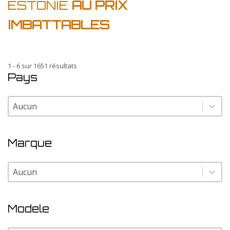
ESTONIE
AU PRIX
IMBATTABLES
1 - 6 sur 1651 résultats
Pays
Pays
Pays
Marque
Marque
Marque
Modele