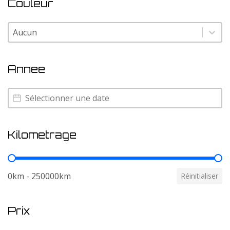
Couleur
Couleur
Couleur
Annee
Annee
Annee
Kilometrage
Kilometrage
0km - 250000km
Réinitialiser
Prix