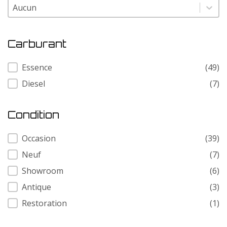
Modele
Modele
Carburant
Carburant
Essence
(49)
Diesel
(7)
Condition
Condition
Occasion
(39)
Neuf
(7)
Showroom
(6)
Antique
(3)
Restoration
(1)