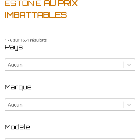
ESTONIE
AU PRIX
IMBATTABLES
1 - 6 sur 1651 résultats
Pays
Pays
Pays
Marque
Marque
Marque
Modele