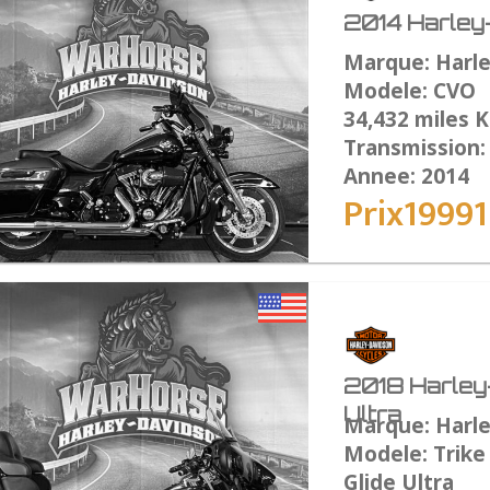
2014 Harley
Marque: Harl
Modele: CVO
34,432 miles 
Transmission
Annee: 2014
Prix1999
2018 Harley-
Ultra
Marque: Harl
Modele: Trike 
Glide Ultra