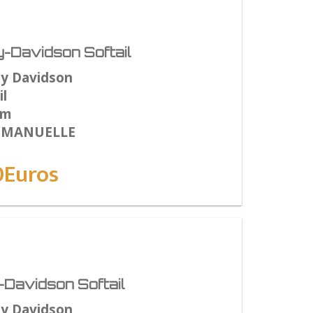
-Davidson Softail
ey Davidson
l
Km
: MANUELLE
0Euros
Davidson Softail
ey Davidson