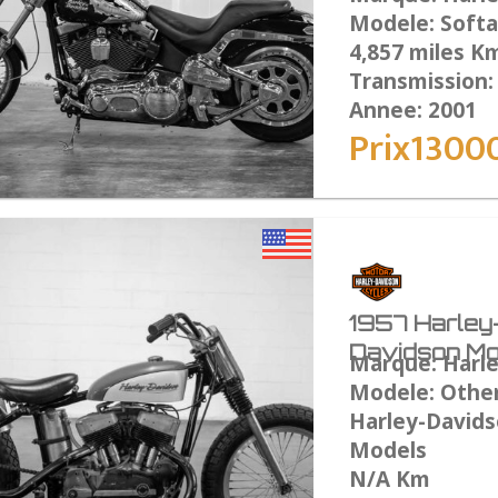
Modele: Softai
4,857 miles K
Transmission
Annee: 2001
Prix1300
1957 Harley
Davidson Mo
Marque: Harl
Modele: Othe
Harley-David
Models
N/A Km