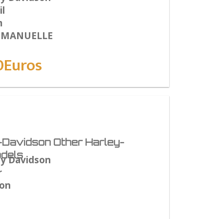
l
m
: MANUELLE
0Euros
-Davidson Other Harley-
dels
ey Davidson
r
son