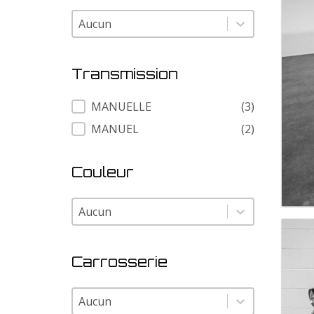
Modele
Modele
Transmission
Transmission
MANUELLE
(3)
MANUEL
(2)
Couleur
Couleur
Couleur
Carrosserie
Carrosserie
Carrosserie