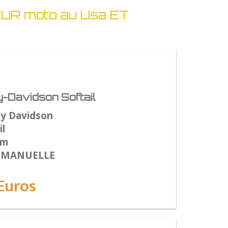
UR moto au Usa ET
-Davidson Softail
ey Davidson
l
Km
: MANUELLE
Euros