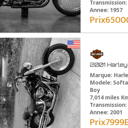
Transmission
Annee: 1957
Prix6500
2001 Harley-
Marque: Harl
Modele: Softai
Boy
7,014 miles K
Transmission
Annee: 2001
Prix7999