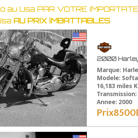
oto au Usa PAR VOTRE IMPORTATE
Usa
AU PRIX IMBATTABLES
2000 Harley
Marque: Harl
Modele: Softai
16,183 miles 
Transmission
Annee: 2000
Prix8500