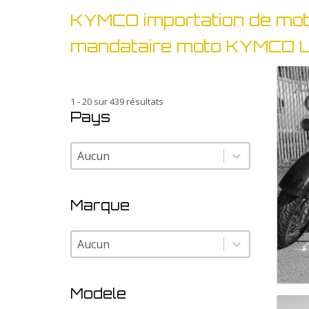
KYMCO importation de m
mandataire moto KYMCO 
1 - 20 sur 439 résultats
Pays
Pays
Pays
Marque
Marque
Marque
Modele