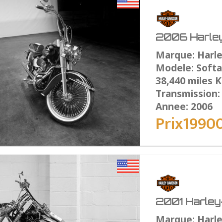
2006 Harley
Marque: Harl
Modele: Softai
38,440 miles 
Transmission
Annee: 2006
Prix1990
2001 Harley-
Marque: Harl