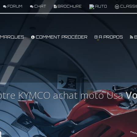
FORUM
CHAT
BROCHURE
AUTO
CLASSI
MARQUES
COMMENT PROCÉDER
A PROPOS
B
otre KYMCO achat moto Usa
Vo