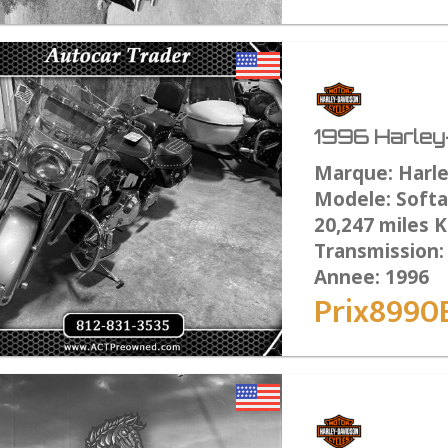
1996 Harley-
Marque: Harl
Modele: Softai
20,247 miles 
Transmission
Annee: 1996
Prix8990