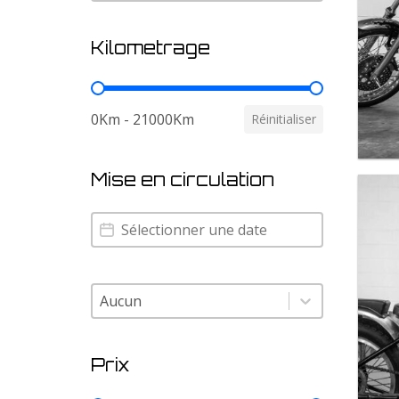
Kilometrage
Kilometrage
0Km - 21000Km
Réinitialiser
Mise en circulation
Mise en circulation
Mise en circulation
Condition moto base
Sélectionnez le contenu
Prix