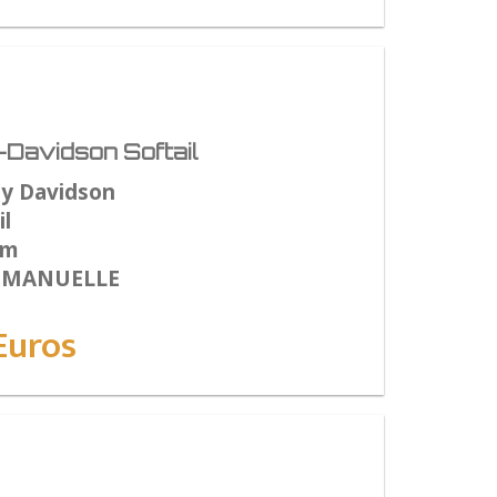
Davidson Softail
ey Davidson
l
Km
: MANUELLE
Euros