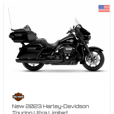
New 2023 Harley-Davidson
Touring Ultra Limited