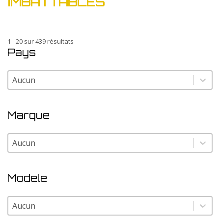
IMBATTABLES
1 - 20 sur 439 résultats
Pays
Pays
Pays
Marque
Marque
Marque
Modele
Modele
Modele