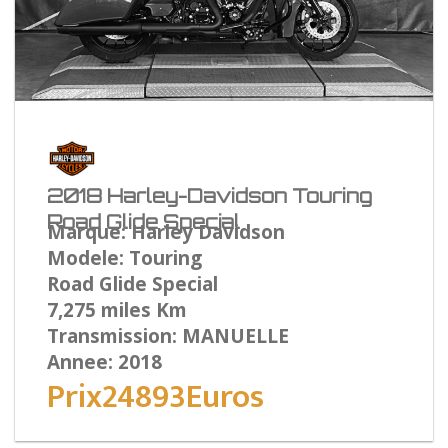
2018 Harley-Davidson Touring
Road Glide Special
Marque: Harley Davidson
Modele: Touring
Road Glide Special
7,275 miles Km
Transmission: MANUELLE
Annee: 2018
Prix24893Euros