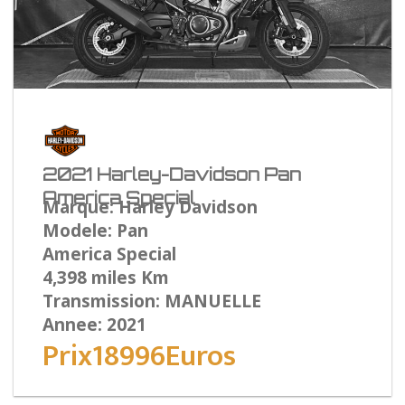
2021 Harley-Davidson Pan
America Special
Marque: Harley Davidson
Modele: Pan
America Special
4,398 miles Km
Transmission: MANUELLE
Annee: 2021
Prix18996Euros