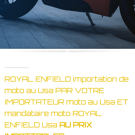
ROYAL ENFIELD importation de
moto au Usa PAR VOTRE
IMPORTATEUR moto au Usa ET
mandataire moto ROYAL
ENFIELD Usa
AU PRIX