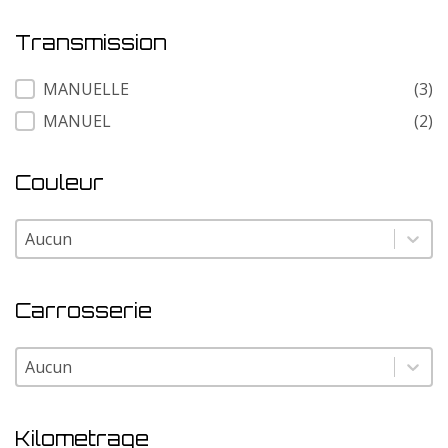
Transmission
Transmission
MANUELLE
(3)
MANUEL
(2)
Couleur
Couleur
Couleur
Carrosserie
Carrosserie
Carrosserie
Kilometrage