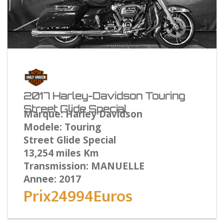
2017 Harley-Davidson Touring
Street Glide Special
Marque: Harley Davidson
Modele: Touring
Street Glide Special
13,254 miles Km
Transmission: MANUELLE
Annee: 2017
Prix24994Euros