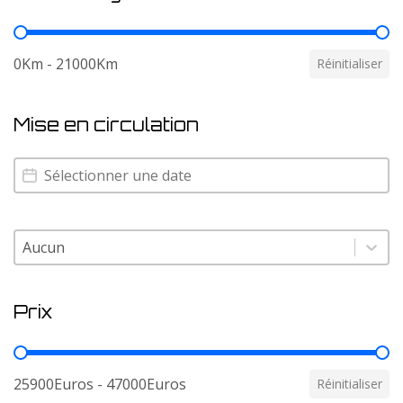
Kilometrage
0Km - 21000Km
Réinitialiser
Mise en circulation
Mise en circulation
Mise en circulation
Condition moto base
Sélectionnez le contenu
Prix
Prix
25900Euros - 47000Euros
Réinitialiser