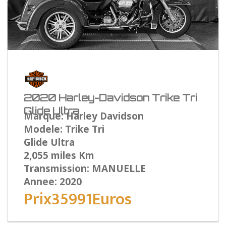
2020 Harley-Davidson Trike Tri
Glide Ultra
Marque: Harley Davidson
Modele: Trike Tri
Glide Ultra
2,055 miles Km
Transmission: MANUELLE
Annee: 2020
Prix35991Euros