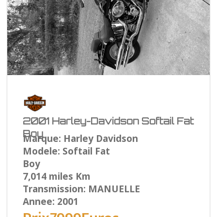
2001 Harley-Davidson Softail Fat
Boy
Marque: Harley Davidson
Modele: Softail Fat
Boy
7,014 miles Km
Transmission: MANUELLE
Annee: 2001