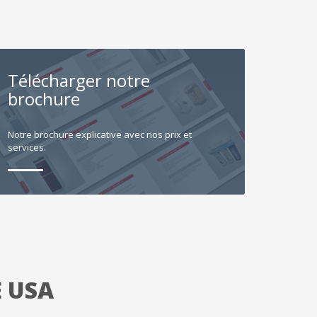
Télécharger notre
brochure
Notre brochure explicative avec nos prix et
services.
E USA