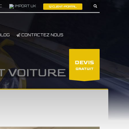
C
IMPORT UK
CLIENT/PORTAL
×
LOG
CONTACTEZ NOUS
DEVIS
T VOITURE USA
GRATUIT