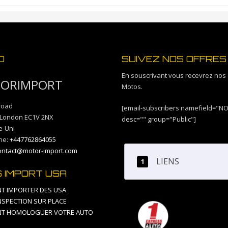
O
SUIVEZ NOS OFFRES
En souscrivant vous recevrez nos 
ORIMPORT
Motos.
 road
[email-subscribers namefield="N
London
EC1V 2NX
desc="" group="Public"]
-Uni
ne:
+447762864055
ontact@motor-import.com
LIENS
S IMPORT USA
 IMPORTER DES USA
NSPECTION SUR PLACE
T HOMOLOGUER VOTRE AUTO