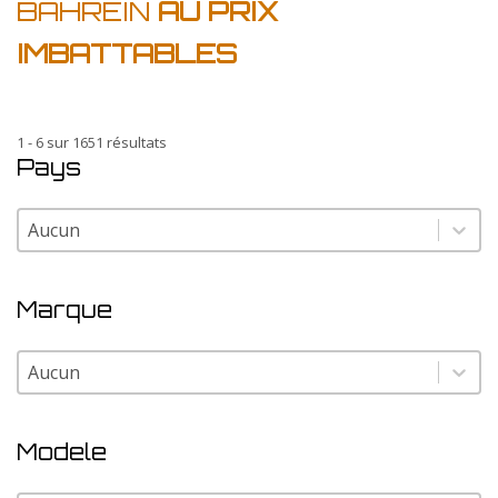
BAHREIN
AU PRIX
IMBATTABLES
1 - 6 sur 1651 résultats
Pays
Pays
Pays
Marque
Marque
Marque
Modele