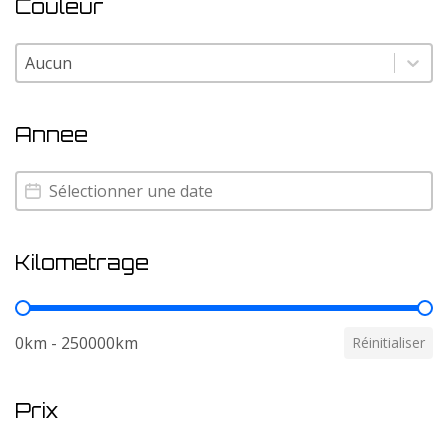
Couleur
Couleur
Couleur
Annee
Annee
Annee
Kilometrage
Kilometrage
0km - 250000km
Réinitialiser
Prix