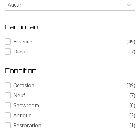
Modele
Modele
Carburant
Carburant
Essence
(49)
Diesel
(7)
Condition
Condition
Occasion
(39)
Neuf
(7)
Showroom
(6)
Antique
(3)
Restoration
(1)