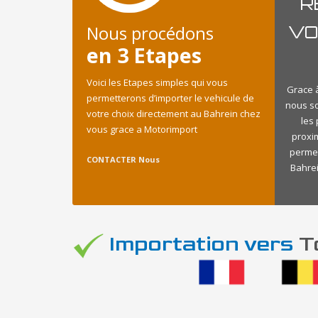
R
Nous procédons
VO
en 3 Etapes
Voici les Etapes simples qui vous
Grace à
permetterons d’importer le vehicule de
nous s
votre choix directement au Bahrein chez
les
vous grace a Motorimport
proxi
permet
CONTACTER Nous
Bahrei
Importation vers
To