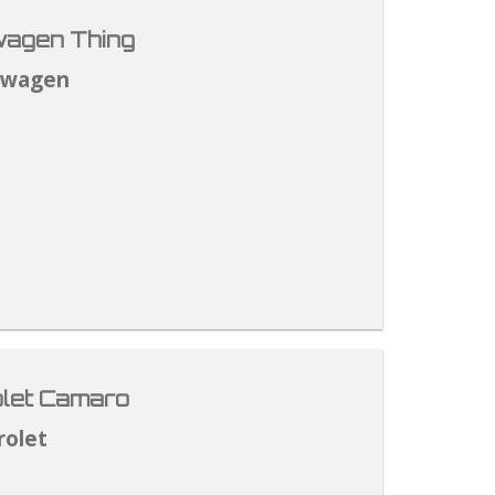
agen Thing
swagen
let Camaro
rolet