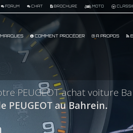
FORUM
CHAT
BROCHURE
MOTO
CLASSI
MARQUES
COMMENT PROCÉDER
A PROPOS
B
otre PEUGEOT achat voiture Ba
e PEUGEOT au Bahrein.