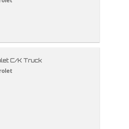
rolet
let C/K Truck
rolet