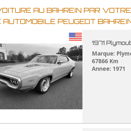
VOITURE AU BAHREIN PAR VOTR
E AUTOMOBILE PEUGEOT BAHREI
1971 Plymou
Marque: Plym
67866 Km
Annee: 1971