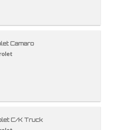
let Camaro
rolet
let C/K Truck