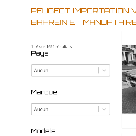
PEUGEOT IMPORTATION 
BAHREIN ET MANDATAIR
1 - 6 sur 1651 résultats
Pays
Pays
Pays
Marque
Marque
Marque
Modele