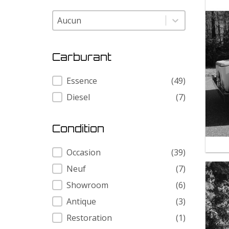
Modele
Modele
Carburant
Carburant
Essence
(49)
Diesel
(7)
Condition
Condition
Occasion
(39)
Neuf
(7)
Showroom
(6)
Antique
(3)
Restoration
(1)