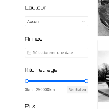
Couleur
Couleur
Couleur
Annee
Annee
Annee
Kilometrage
Kilometrage
0km - 250000km
Réinitialiser
Prix