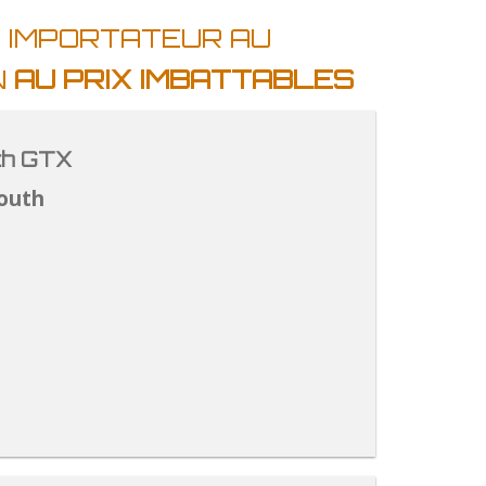
E IMPORTATEUR AU
N
AU PRIX IMBATTABLES
th GTX
outh