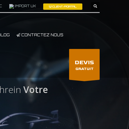
C
IMPORT UK
CLIENT/PORTAL
×
LOG
CONTACTEZ NOUS
DEVIS
GRATUIT
hrein
Votre