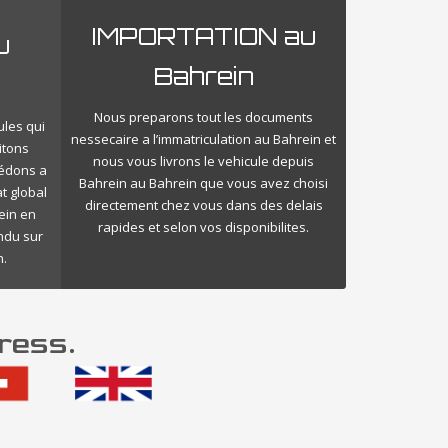
IMPORTATION au
u
Bahrein
Nous preparons tout les documents
ules qui
nessecaire a l’immatriculation au Bahrein et
itons
nous vous livrons le vehicule depuis
cédons a
Bahrein au Bahrein que vous avez choisi
t global
directement chez vous dans des delais
ein en
rapides et selon vos disponibilites.
endu sur
n.
ress.