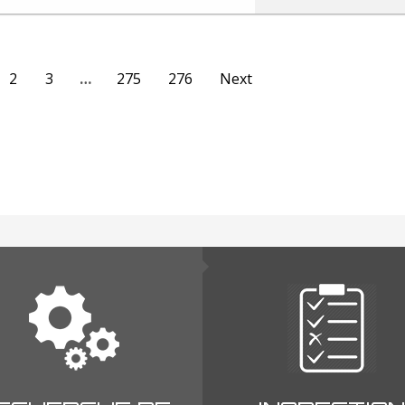
2
3
…
275
276
Next