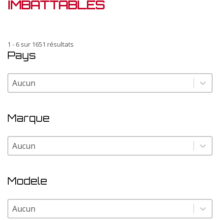
IMBATTABLES
1 - 6 sur 1651 résultats
Pays
Pays
Pays
Marque
Marque
Marque
Modele
Modele
Modele