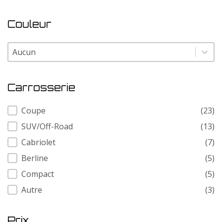
Couleur
Couleur
Couleur
Carrosserie
Carrosserie
Coupe
(23)
SUV/Off-Road
(13)
Cabriolet
(7)
Berline
(5)
Compact
(5)
Autre
(3)
Prix