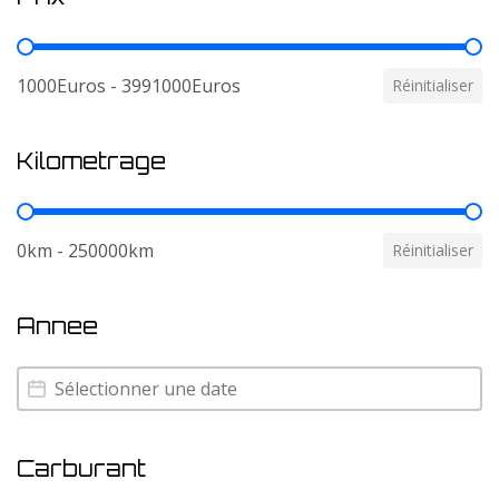
Prix
1000Euros - 3991000Euros
Réinitialiser
Kilometrage
Kilometrage
0km - 250000km
Réinitialiser
Annee
Annee
Annee
Carburant