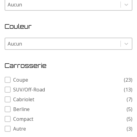
Modele
Modele
Couleur
Couleur
Couleur
Carrosserie
Carrosserie
Coupe
(23)
SUV/Off-Road
(13)
Cabriolet
(7)
Berline
(5)
Compact
(5)
Autre
(3)