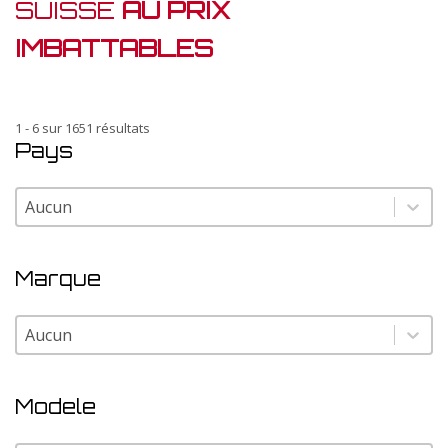
SUISSE
AU PRIX
IMBATTABLES
1 - 6 sur 1651 résultats
Pays
Pays
Pays
Marque
Marque
Marque
Modele