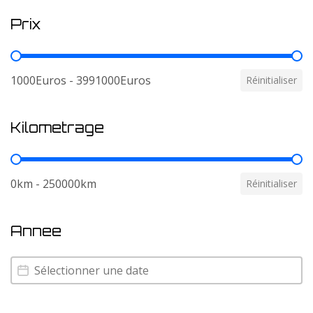
Prix
Prix
1000Euros - 3991000Euros
Réinitialiser
Kilometrage
Kilometrage
0km - 250000km
Réinitialiser
Annee
Annee
Annee