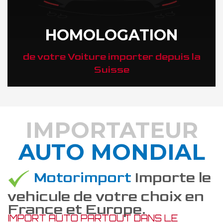
HOMOLOGATION
de votre Voiture importer depuis la
Suisse
IMPORTATEUR
AUTO MONDIAL
DÉCOUVREZ COMMENT
Motorimport
Importe le
vehicule de votre choix en
France et Europe.
IMPORT AUTO PARTOUT DANS LE