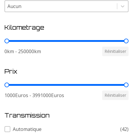
Couleur
Couleur
Kilometrage
Kilometrage
0km - 250000km
Réinitialiser
Prix
Prix
1000Euros - 3991000Euros
Réinitialiser
Transmission
Transmission
Automatique
(42)