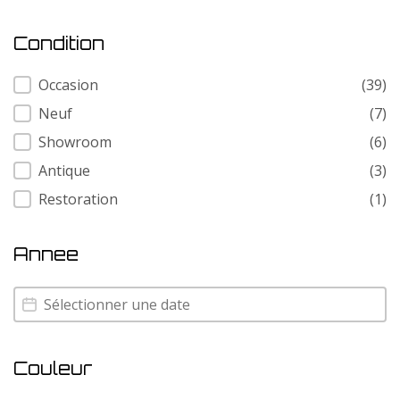
Condition
Condition
Occasion
(39)
Neuf
(7)
Showroom
(6)
Antique
(3)
Restoration
(1)
Annee
Annee
Annee
Couleur