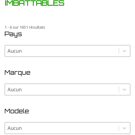
IMBATTABLES
1 - 6 sur 1651 résultats
Pays
Pays
Pays
Marque
Marque
Marque
Modele
Modele
Modele