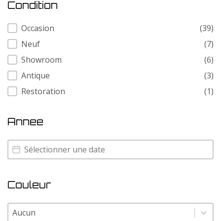
Condition
Condition
Occasion
(39)
Neuf
(7)
Showroom
(6)
Antique
(3)
Restoration
(1)
Annee
Annee
Annee
Couleur
Couleur
Couleur