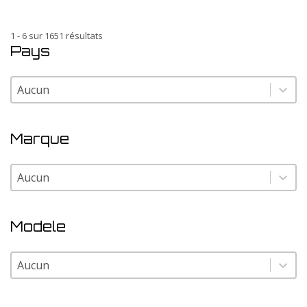
1 - 6 sur 1651 résultats
Pays
Pays
Pays
Marque
Marque
Marque
Modele
Modele
Modele