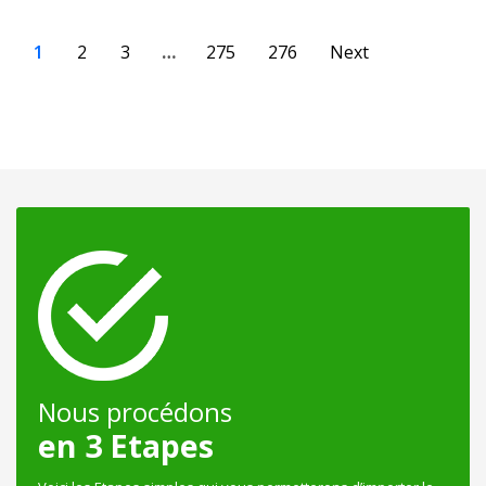
1
2
3
…
275
276
Next
Nous procédons
en 3 Etapes