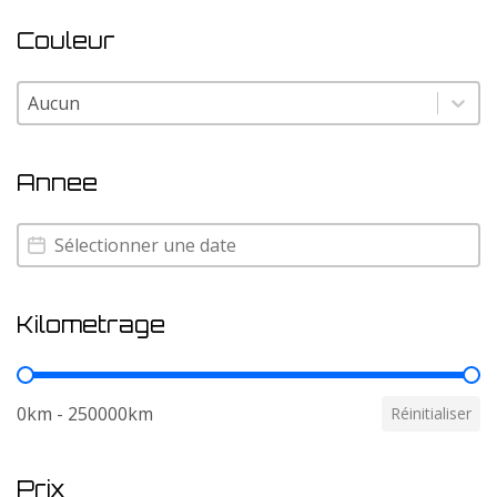
Couleur
Couleur
Couleur
Annee
Annee
Annee
Kilometrage
Kilometrage
0km - 250000km
Réinitialiser
Prix