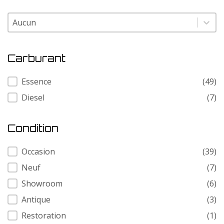
Modele
Modele
Carburant
Carburant
Essence
(49)
Diesel
(7)
Condition
Condition
Occasion
(39)
Neuf
(7)
Showroom
(6)
Antique
(3)
Restoration
(1)