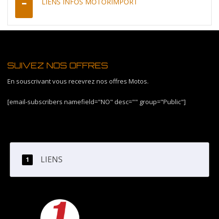
LIENS INFOS MOTORIMPORT
SUIVEZ NOS OFFRES
En souscrivant vous recevrez nos offres Motos.
[email-subscribers namefield="NO" desc="" group="Public"]
LIENS