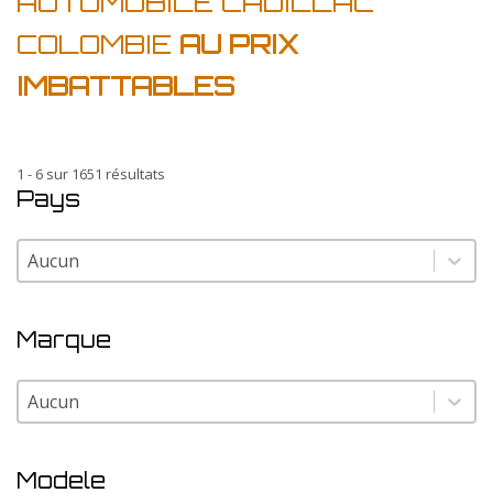
AUTOMOBILE CADILLAC
COLOMBIE
AU PRIX
IMBATTABLES
1 - 6 sur 1651 résultats
Pays
Pays
Pays
Marque
Marque
Marque
Modele