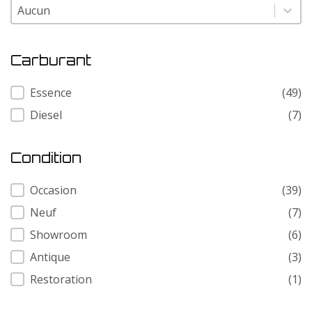
Modele
Modele
Carburant
Carburant
Essence
(49)
Diesel
(7)
Condition
Condition
Occasion
(39)
Neuf
(7)
Showroom
(6)
Antique
(3)
Restoration
(1)