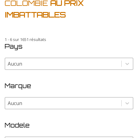
COLOMBIE
AU PRIX
IMBATTABLES
1 - 6 sur 1651 résultats
Pays
Pays
Pays
Marque
Marque
Marque
Modele