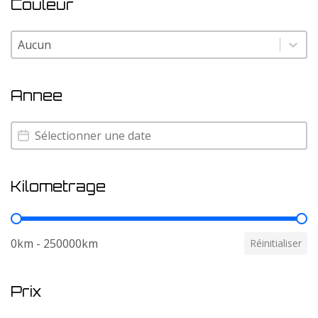
Couleur
Couleur
Couleur
Annee
Annee
Annee
Kilometrage
Kilometrage
0km - 250000km
Réinitialiser
Prix