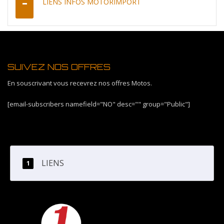
LIENS INFOS MOTORIMPORT
SUIVEZ NOS OFFRES
En souscrivant vous recevrez nos offres Motos.
[email-subscribers namefield="NO" desc="" group="Public"]
LIENS