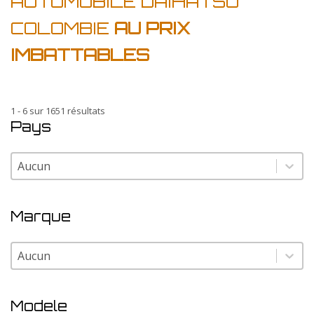
AUTOMOBILE DAIHATSU
COLOMBIE
AU PRIX
IMBATTABLES
1 - 6 sur 1651 résultats
Pays
Pays
Pays
Marque
Marque
Marque
Modele