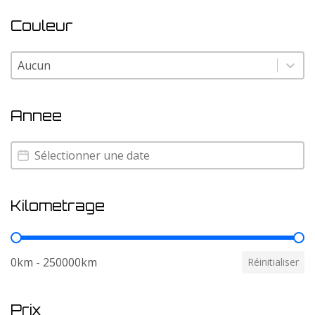
Couleur
Couleur
Couleur
Annee
Annee
Annee
Kilometrage
Kilometrage
0km - 250000km
Réinitialiser
Prix