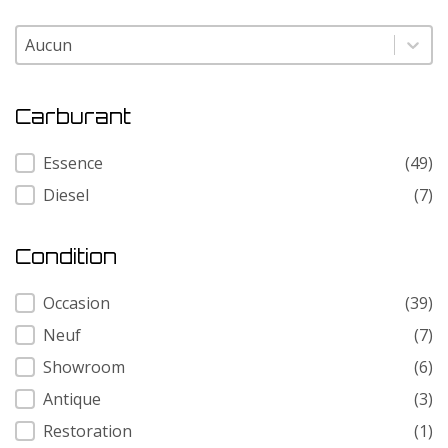
Modele
Modele
Carburant
Carburant
Essence
(49)
Diesel
(7)
Condition
Condition
Occasion
(39)
Neuf
(7)
Showroom
(6)
Antique
(3)
Restoration
(1)