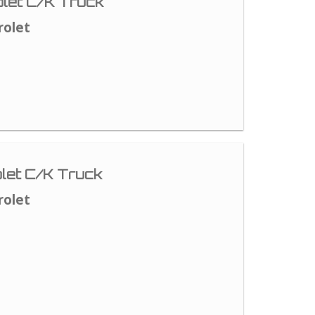
let C/K Truck
rolet
let C/K Truck
rolet