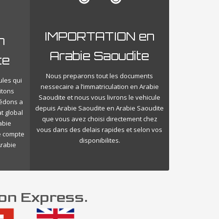
IMPORTATION en
n
Arabie Saoudite
te
Nous preparons tout les documents
ules qui
nessecaire a l’immatriculation en Arabie
itons
Saoudite et nous vous livrons le vehicule
cédons a
depuis Arabie Saoudite en Arabie Saoudite
t global
que vous avez choisi directement chez
abie
vous dans des delais rapides et selon vos
le compte
disponibilites.
Arabie
son Express.