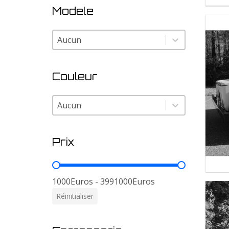
Modele
Modele
Modele
Couleur
Couleur
Couleur
Prix
Prix
1000Euros - 3991000Euros
Réinitialiser