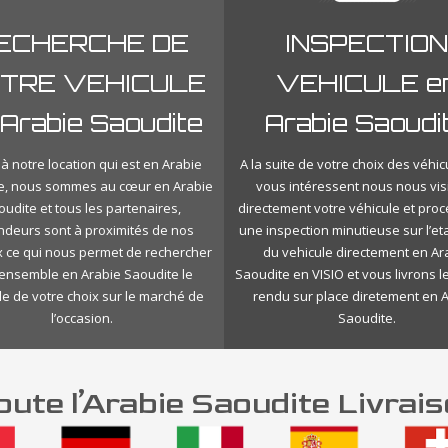
ECHERCHE DE
INSPECTION
TRE VEHICULE
VEHICULE e
 Arabie Saoudite
Arabie Saoudi
à notre location qui est en Arabie
A la suite de votre choix des véhic
e, nous sommes au cœur en Arabie
vous intéressent nous nous vis
oudite et tous les partenaires,
directement votre véhicule et pro
ndeurs sont à proximités de nos
une inspection minutieuse sur l’eta
 ce qui nous permet de rechercher
du vehicule directement en Ar
l’ensemble en Arabie Saoudite le
Saoudite en VISIO et vous livrons 
le de votre choix sur le marché de
rendu sur place diretement en 
l’occasion.
Saoudite.
ute l’Arabie Saoudite Livrai