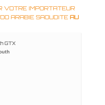
AR VOTRE IMPORTATEUR
WOO ARABIE SAOUDITE
AU
th GTX
outh