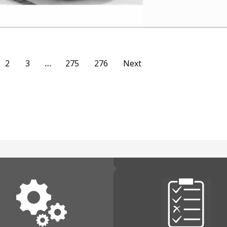
2
3
…
275
276
Next