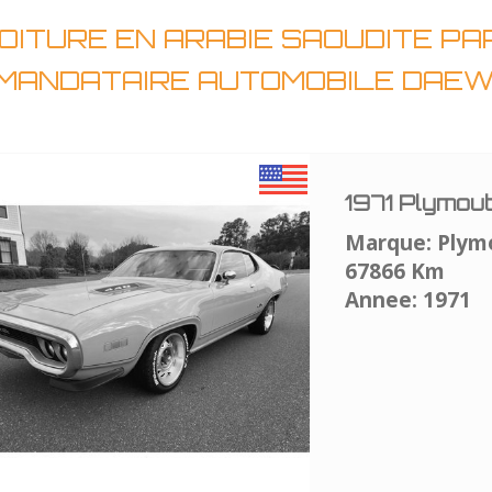
OITURE EN ARABIE SAOUDITE P
T MANDATAIRE AUTOMOBILE DAE
1971 Plymou
Marque: Plym
67866 Km
Annee: 1971