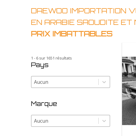
DAEWOO IMPORTATION V
EN ARABIE SAOUDITE E
PRIX IMBATTABLES
1 - 6 sur 1651 résultats
Pays
Pays
Pays
Marque
Marque
Marque