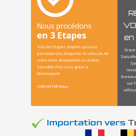
R
Nous procédons
VO
en 3 Etapes
en
Voici les Etapes simples qui vous
Grace 
permetterons d’importer le vehicule de
Saoudit
votre choix directement en Arabie
Sa
Saoudite chez vous grace a
reve
Motorimport
bureaux
sur 
CONTACTER Nous
véhicu
Importation vers
To