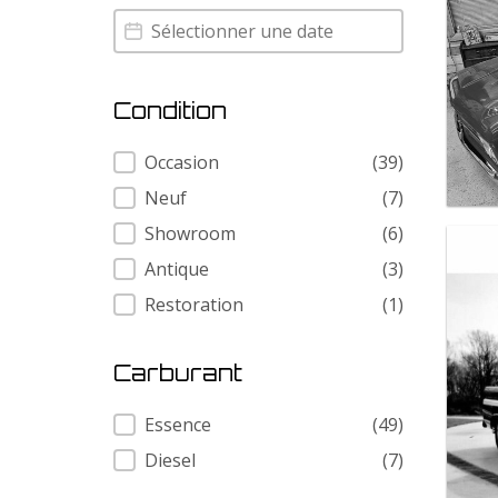
Annee
Annee
Condition
Condition
Occasion
(39)
Neuf
(7)
Showroom
(6)
Antique
(3)
Restoration
(1)
Carburant
Carburant
Essence
(49)
Diesel
(7)