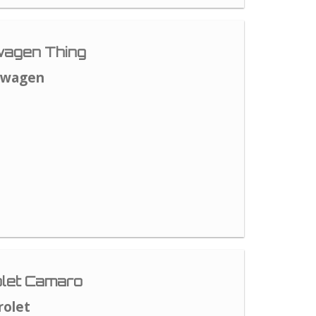
agen Thing
swagen
let Camaro
rolet