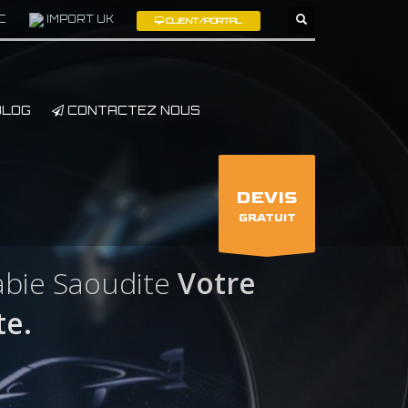
C
IMPORT UK
CLIENT/PORTAL
×
LOG
CONTACTEZ NOUS
DEVIS
GRATUIT
bie Saoudite
Votre
te.