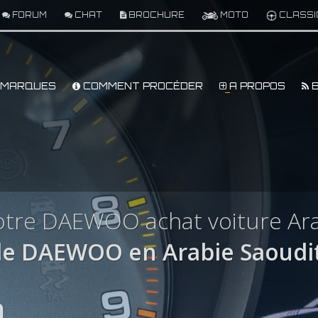
FORUM
CHAT
BROCHURE
MOTO
CLASSI
MARQUES
COMMENT PROCÉDER
A PROPOS
B
otre DAEWOO achat voiture Ara
e DAEWOO en Arabie Saoudi