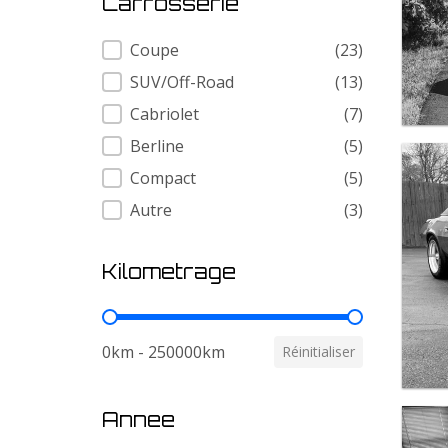
Carrosserie
Carrosserie
Coupe
(23)
SUV/Off-Road
(13)
Cabriolet
(7)
Berline
(5)
Compact
(5)
Autre
(3)
Kilometrage
Kilometrage
0km - 250000km
Réinitialiser
Annee