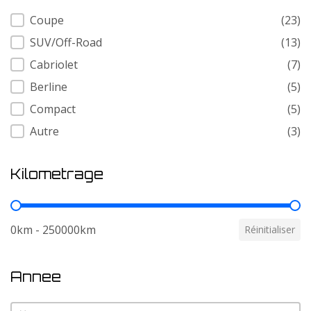
Carrosserie
Coupe
(23)
SUV/Off-Road
(13)
Cabriolet
(7)
Berline
(5)
Compact
(5)
Autre
(3)
Kilometrage
Kilometrage
0km - 250000km
Réinitialiser
Annee
Annee
Annee