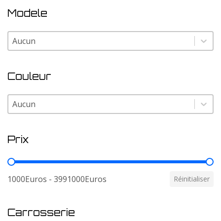
Modele
Modele
Modele
Couleur
Couleur
Couleur
Prix
Prix
1000Euros - 3991000Euros
Réinitialiser
Carrosserie