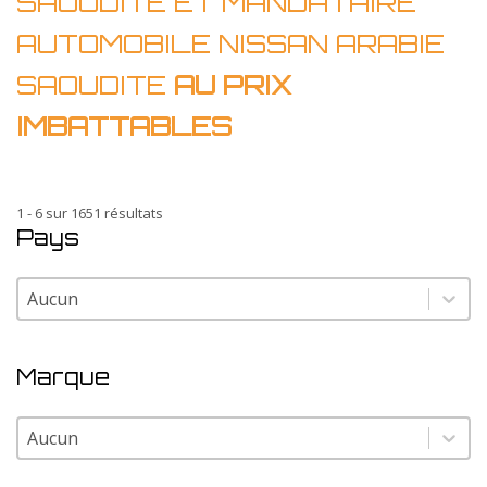
SAOUDITE ET MANDATAIRE
AUTOMOBILE NISSAN ARABIE
SAOUDITE
AU PRIX
IMBATTABLES
1 - 6 sur 1651 résultats
Pays
Pays
Pays
Marque
Marque
Marque