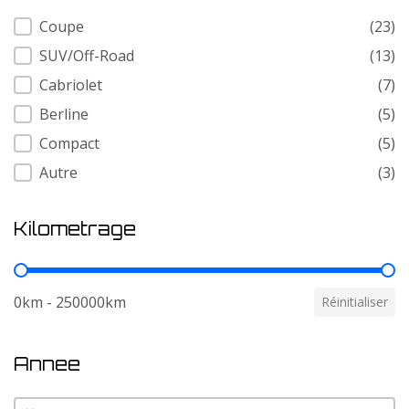
Carrosserie
Coupe
(23)
SUV/Off-Road
(13)
Cabriolet
(7)
Berline
(5)
Compact
(5)
Autre
(3)
Kilometrage
Kilometrage
0km - 250000km
Réinitialiser
Annee
Annee
Annee