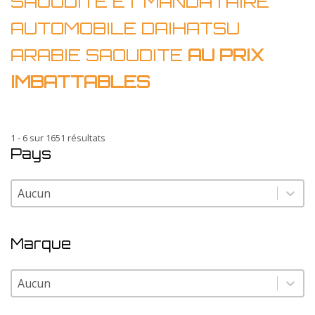
SAOUDITE ET MANDATAIRE
AUTOMOBILE DAIHATSU
ARABIE SAOUDITE
AU PRIX
IMBATTABLES
1 - 6 sur 1651 résultats
Pays
Pays
Pays
Marque
Marque
Marque