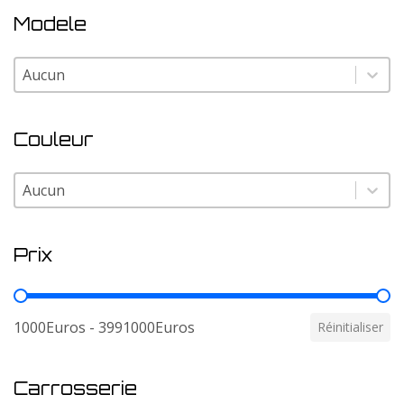
Modele
Modele
Modele
Couleur
Couleur
Couleur
Prix
Prix
1000Euros - 3991000Euros
Réinitialiser
Carrosserie