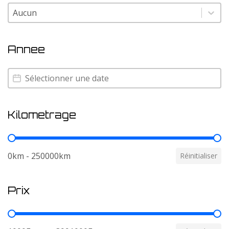
Couleur
Couleur
Annee
Annee
Annee
Kilometrage
Kilometrage
0km - 250000km
Réinitialiser
Prix
Prix