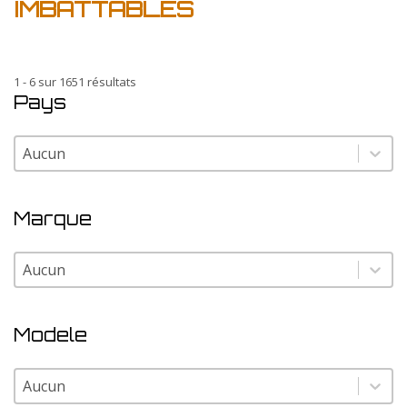
IMBATTABLES
1 - 6 sur 1651 résultats
Pays
Pays
Pays
Marque
Marque
Marque
Modele
Modele
Modele