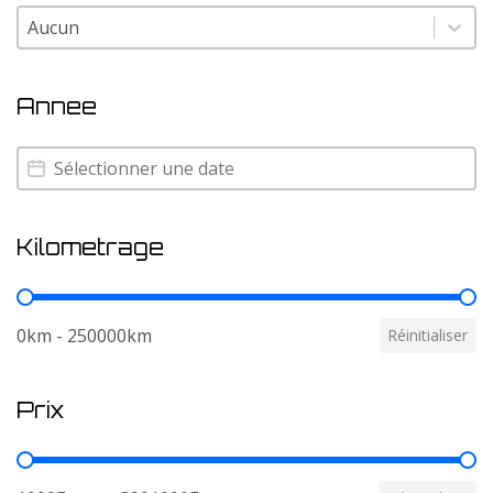
Couleur
Couleur
Annee
Annee
Annee
Kilometrage
Kilometrage
0km - 250000km
Réinitialiser
Prix
Prix