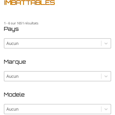
IMBATTABLES
1 - 6 sur 1651 résultats
Pays
Pays
Pays
Marque
Marque
Marque
Modele
Modele
Modele