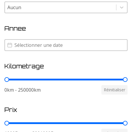
Couleur
Couleur
Annee
Annee
Annee
Kilometrage
Kilometrage
0km - 250000km
Réinitialiser
Prix
Prix