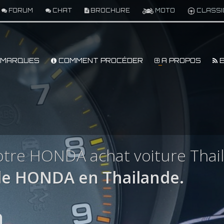
FORUM
CHAT
BROCHURE
MOTO
CLASSI
MARQUES
COMMENT PROCÉDER
A PROPOS
B
otre HONDA achat voiture Thai
le HONDA en Thailande.