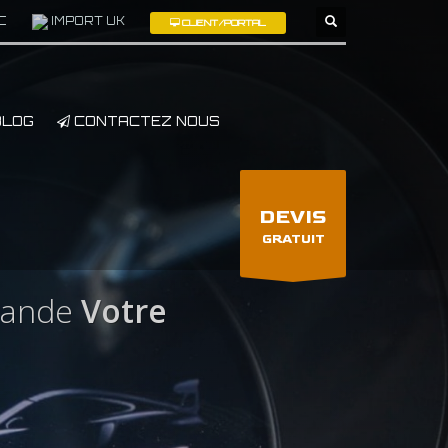
C
IMPORT UK
CLIENT/PORTAL
×
LOG
CONTACTEZ NOUS
DEVIS
GRATUIT
lande
Votre