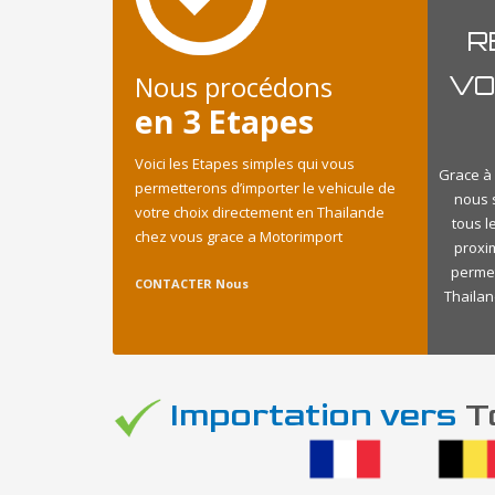
R
Nous procédons
VO
en 3 Etapes
Voici les Etapes simples qui vous
Grace à 
permetterons d’importer le vehicule de
nous 
votre choix directement en Thailande
tous l
chez vous grace a Motorimport
proxi
permet
CONTACTER Nous
Thailan
Importation vers
To