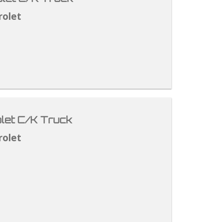
rolet
let C/K Truck
rolet