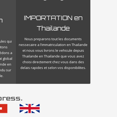
IMPORTATION en
n
Thailande
Nous preparons tout les documents
ules qui
nessecaire a l’immatriculation en Thailande
itons
et nous vous livrons le vehicule depuis
cédons a
Thailande en Thailande que vous avez
t global
choisi directement chez vous dans des
ande en
delais rapides et selon vos disponibilites.
endu sur
de.
press.