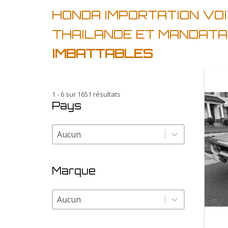
HONDA IMPORTATION VO
THAILANDE ET MANDATA
IMBATTABLES
1 - 6 sur 1651 résultats
Pays
Pays
Pays
Marque
Marque
Marque