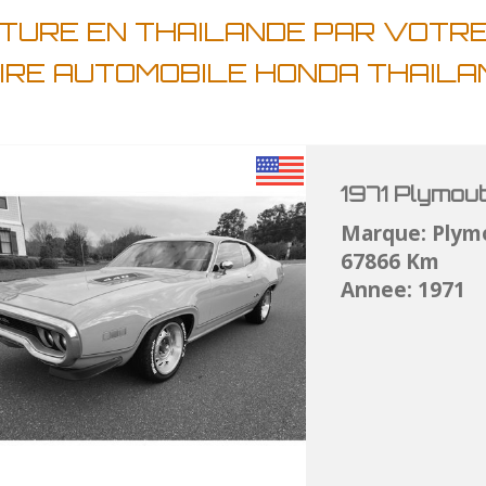
ITURE EN THAILANDE PAR VOTR
IRE AUTOMOBILE HONDA THAIL
1971 Plymou
Marque: Plym
67866 Km
Annee: 1971