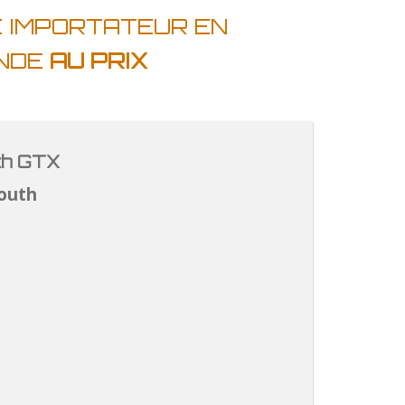
E IMPORTATEUR EN
ANDE
AU PRIX
th GTX
outh