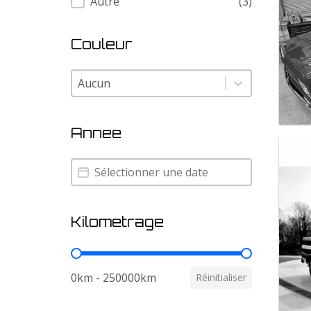
Autre
(3)
Couleur
Couleur
Couleur
Annee
Annee
Annee
Kilometrage
Kilometrage
0km - 250000km
Réinitialiser