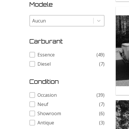
Modele
Modele
Modele
Carburant
Carburant
Essence
(49)
Diesel
(7)
Condition
Condition
Occasion
(39)
Neuf
(7)
Showroom
(6)
Antique
(3)