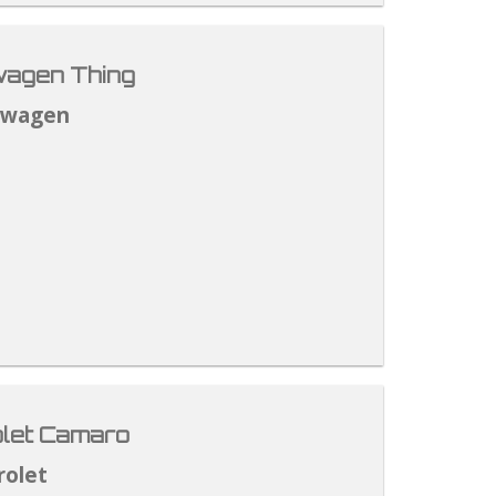
agen Thing
swagen
let Camaro
rolet