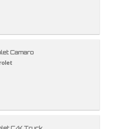
let Camaro
rolet
let C/K Truck