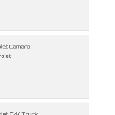
let Camaro
rolet
let C/K Truck