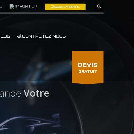
C
IMPORT UK
CLIENT/PORTAL
×
LOG
CONTACTEZ NOUS
DEVIS
GRATUIT
lande
Votre