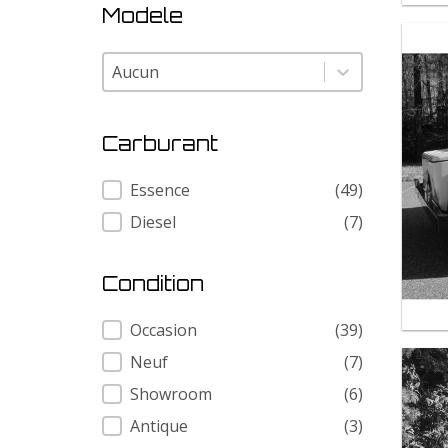
Modele
Modele
Modele
Carburant
Carburant
Essence
(49)
Diesel
(7)
Condition
Condition
Occasion
(39)
Neuf
(7)
Showroom
(6)
Antique
(3)