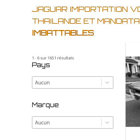
JAGUAR IMPORTATION V
THAILANDE ET MANDATA
IMBATTABLES
1 - 6 sur 1651 résultats
Pays
Pays
Pays
Marque
Marque
Marque