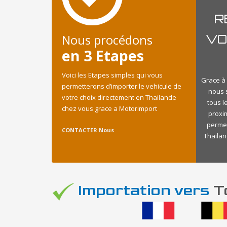
R
Nous procédons
VO
en 3 Etapes
Voici les Etapes simples qui vous
Grace à 
permetterons d’importer le vehicule de
nous 
votre choix directement en Thailande
tous l
chez vous grace a Motorimport
proxi
permet
CONTACTER Nous
Thailan
Importation vers
To