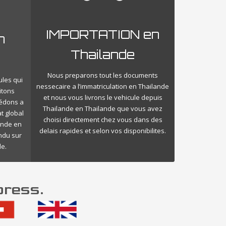
IMPORTATION en
n
Thailande
Nous preparons tout les documents
ules qui
nessecaire a l’immatriculation en Thailande
itons
et nous vous livrons le vehicule depuis
cédons a
Thailande en Thailande que vous avez
t global
choisi directement chez vous dans des
ande en
delais rapides et selon vos disponibilites.
endu sur
de.
press.