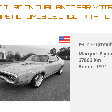
OITURE EN THAILANDE PAR VOT
IRE AUTOMOBILE JAGUAR THAI
1971 Plymou
Marque: Plym
67866 Km
Annee: 1971