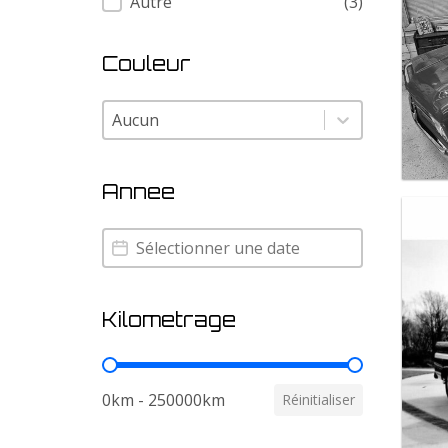
Autre
(3)
Couleur
Couleur
Couleur
Annee
Annee
Annee
Kilometrage
Kilometrage
0km - 250000km
Réinitialiser