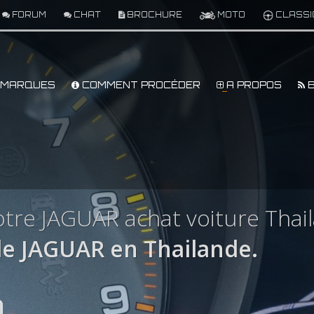
FORUM
CHAT
BROCHURE
MOTO
CLASSI
MARQUES
COMMENT PROCÉDER
A PROPOS
B
tre JAGUAR achat voiture Thai
e JAGUAR en Thailande.