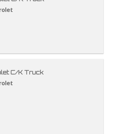
rolet
let C/K Truck
rolet