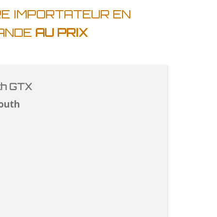
RE IMPORTATEUR EN
LANDE
AU PRIX
th GTX
outh