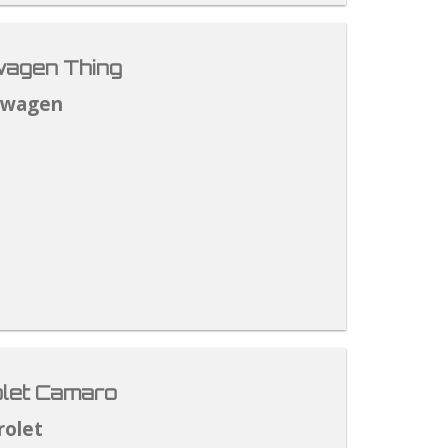
agen Thing
swagen
let Camaro
rolet