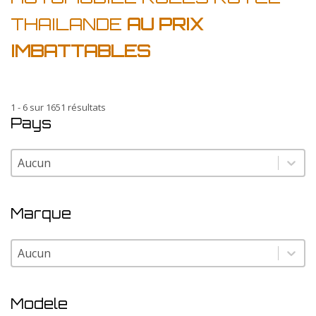
THAILANDE
AU PRIX
IMBATTABLES
1 - 6 sur 1651 résultats
Pays
Pays
Pays
Marque
Marque
Marque
Modele