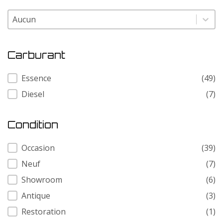
Modele
Modele
Carburant
Carburant
Essence
(49)
Diesel
(7)
Condition
Condition
Occasion
(39)
Neuf
(7)
Showroom
(6)
Antique
(3)
Restoration
(1)