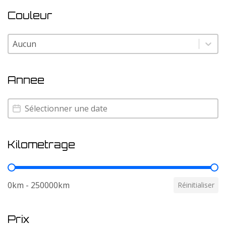
Couleur
Couleur
Couleur
Annee
Annee
Annee
Kilometrage
Kilometrage
0km - 250000km
Réinitialiser
Prix