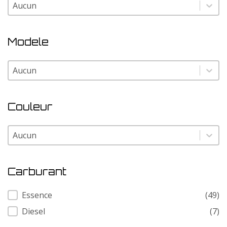
Marque
Marque
Modele
Modele
Modele
Couleur
Couleur
Couleur
Carburant
Carburant
Essence
(49)
Diesel
(7)