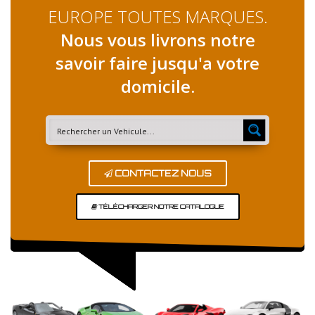
EUROPE TOUTES MARQUES.
Nous vous livrons notre
savoir faire jusqu'a votre
domicile.
CONTACTEZ NOUS
TÉLÉCHARGER NOTRE CATALOGUE