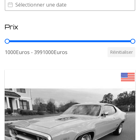
Annee
Annee
Prix
Prix
1000Euros - 3991000Euros
Réinitialiser