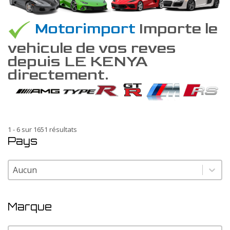
Motorimport
Importe le
vehicule de vos reves
depuis LE KENYA
directement.
1 - 6 sur 1651 résultats
Pays
Pays
Pays
Marque