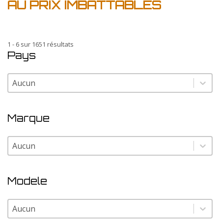
AU PRIX IMBATTABLES
1 - 6 sur 1651 résultats
Pays
Pays
Pays
Marque
Marque
Marque
Modele
Modele
Modele