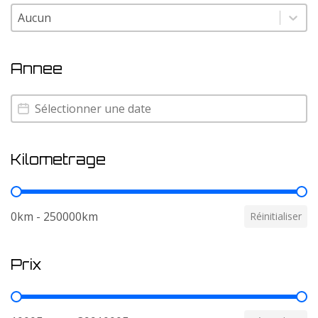
Couleur
Couleur
Annee
Annee
Annee
Kilometrage
Kilometrage
0km - 250000km
Réinitialiser
Prix
Prix