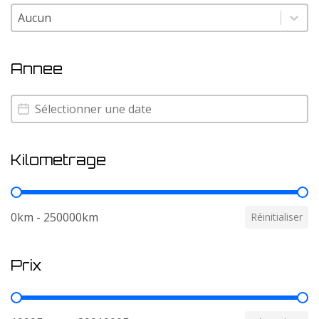
Couleur
Couleur
Annee
Annee
Annee
Kilometrage
Kilometrage
0km - 250000km
Réinitialiser
Prix
Prix