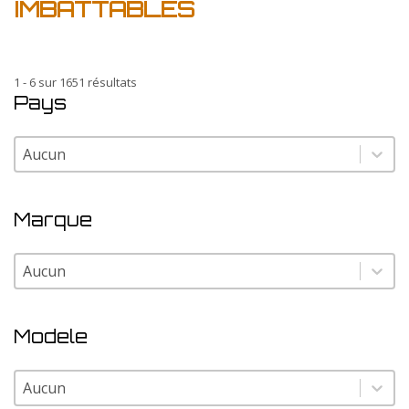
IMBATTABLES
1 - 6 sur 1651 résultats
Pays
Pays
Pays
Marque
Marque
Marque
Modele
Modele
Modele