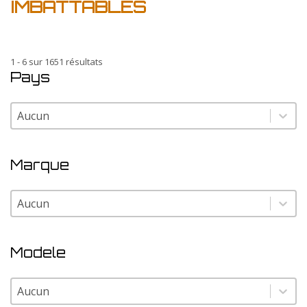
IMBATTABLES
1 - 6 sur 1651 résultats
Pays
Pays
Pays
Marque
Marque
Marque
Modele
Modele
Modele