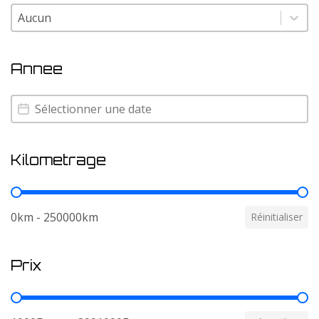
Couleur
Couleur
Annee
Annee
Annee
Kilometrage
Kilometrage
0km - 250000km
Réinitialiser
Prix
Prix