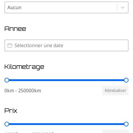
Couleur
Couleur
Annee
Annee
Annee
Kilometrage
Kilometrage
0km - 250000km
Réinitialiser
Prix
Prix