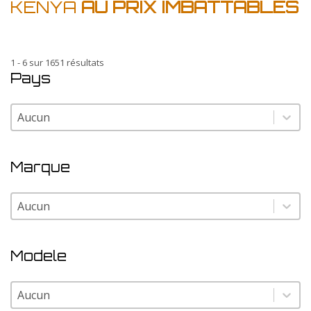
KENYA
AU PRIX IMBATTABLES
1 - 6 sur 1651 résultats
Pays
Pays
Pays
Marque
Marque
Marque
Modele
Modele
Modele