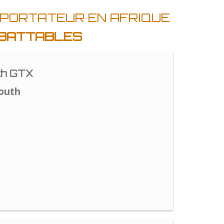
MPORTATEUR EN AFRIQUE
MBATTABLES
th GTX
outh