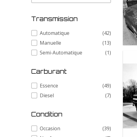
Transmission
Transmission
Automatique
(42)
Manuelle
(13)
Semi-Automatique
(1)
Carburant
Carburant
Essence
(49)
Diesel
(7)
Condition
Condition
Occasion
(39)