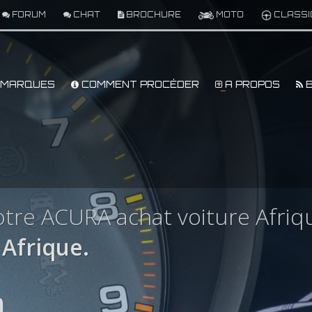
FORUM
CHAT
BROCHURE
MOTO
CLASSI
MARQUES
COMMENT PROCÉDER
A PROPOS
B
tre ACURA achat voiture Afriq
Afrique.