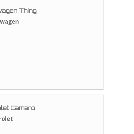
agen Thing
swagen
let Camaro
rolet