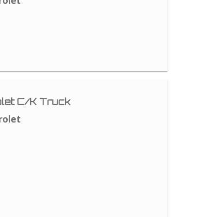
rolet
let C/K Truck
rolet