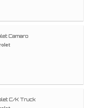
let Camaro
rolet
let C/K Truck