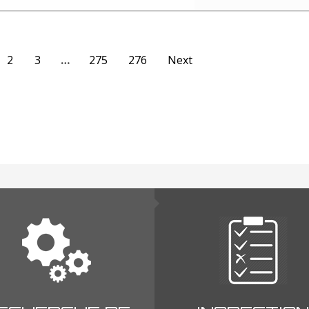
2
3
…
275
276
Next