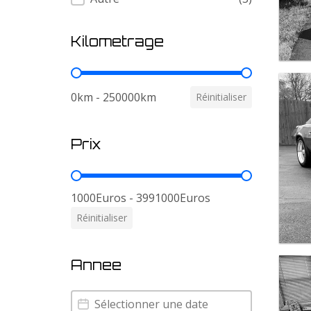
Kilometrage
Kilometrage
0km - 250000km
Réinitialiser
Prix
Prix
1000Euros - 3991000Euros
Réinitialiser
Annee
Annee
Annee