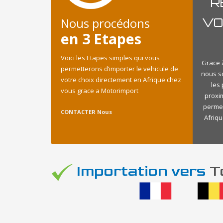
R
Nous procédons
VO
en 3 Etapes
Voici les Etapes simples qui vous
Grace à
permetterons d’importer le vehicule de
nous s
votre choix directement en Afrique chez
les
vous grace a Motorimport
proxi
permet
CONTACTER Nous
Afriqu
Importation vers
To