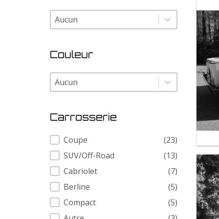
Modele
Modele
Couleur
Couleur
Couleur
Carrosserie
Carrosserie
Coupe
(23)
SUV/Off-Road
(13)
Cabriolet
(7)
Berline
(5)
Compact
(5)
Autre
(3)