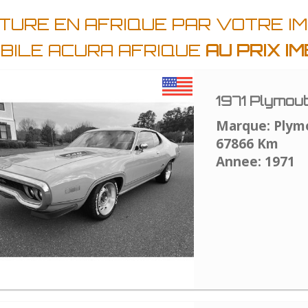
TURE EN AFRIQUE PAR VOTRE I
BILE ACURA AFRIQUE
AU PRIX I
1971 Plymou
Marque: Plym
67866 Km
Annee: 1971