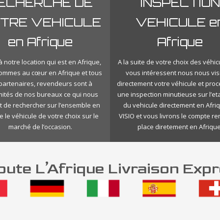
ECHERCHE DE
INSPECTION
TRE VEHICULE
VEHICULE e
en Afrique
Afrique
 notre location qui est en Afrique,
A la suite de votre choix des véhic
ommes au cœur en Afrique et tous
vous intéressent nous nous vis
 partenaires, revendeurs sont à
directement votre véhicule et pro
mités de nos bureaux ce qui nous
une inspection minutieuse sur l’eta
 de rechercher sur l’ensemble en
du vehicule directement en Afri
e le véhicule de votre choix sur le
VISIO et vous livrons le compte r
marché de l’occasion.
place diretement en Afrique
ute L’Afrique Livraison Expr