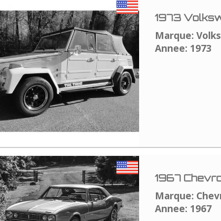
1973 Volksw
Marque: Volk
Annee: 1973
1967 Chevro
Marque: Chev
Annee: 1967