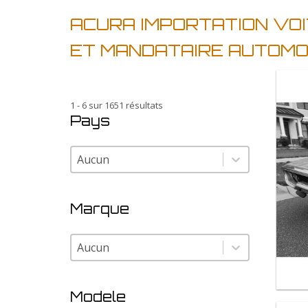
ACURA IMPORTATION VOI
ET MANDATAIRE AUTOMO
1 - 6 sur 1651 résultats
Pays
Pays
Pays
Marque
Marque
Marque
Modele