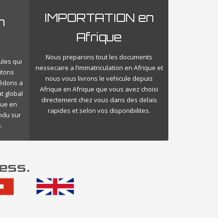
IMPORTATION en
n
Afrique
Nous preparons tout les documents
ules qui
nessecaire a l’immatriculation en Afrique et
itons
nous vous livrons le vehicule depuis
cédons a
Afrique en Afrique que vous avez choisi
t global
directement chez vous dans des delais
que en
rapides et selon vos disponibilites.
endu sur
.
ess.