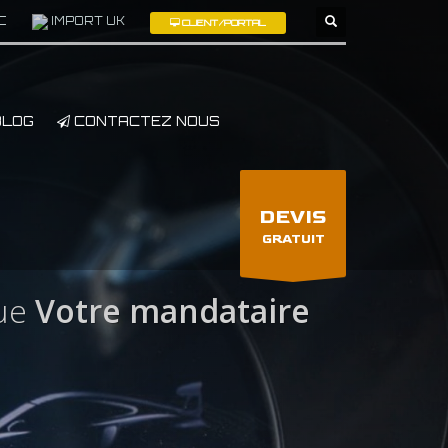
C
IMPORT UK
CLIENT/PORTAL
×
LOG
CONTACTEZ NOUS
DEVIS
GRATUIT
ue
Votre mandataire