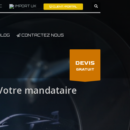
C
IMPORT UK
CLIENT/PORTAL
×
LOG
CONTACTEZ NOUS
DEVIS
GRATUIT
otre mandataire