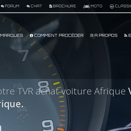
FORUM
CHAT
BROCHURE
MOTO
CLASSI
MARQUES
COMMENT PROCÉDER
A PROPOS
B
tre TVR achat voiture Afrique
V
ique.