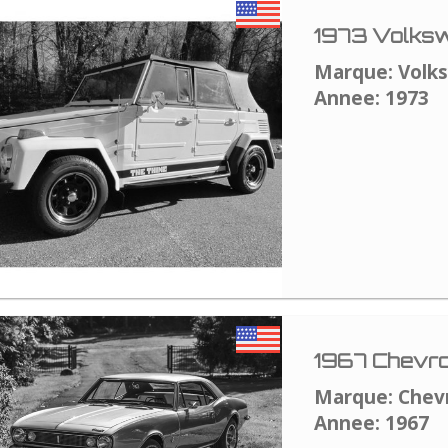
1973 Volksw
Marque: Volk
Annee: 1973
1967 Chevro
Marque: Chev
Annee: 1967