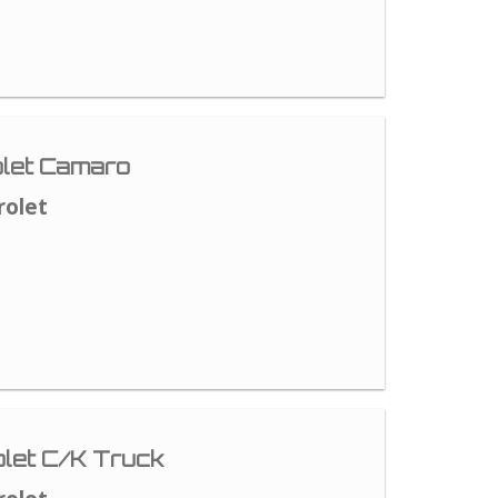
let Camaro
rolet
let C/K Truck