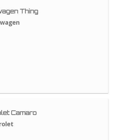
agen Thing
swagen
let Camaro
rolet