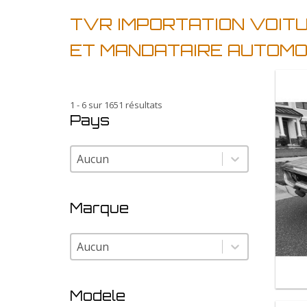
TVR IMPORTATION VOITU
ET MANDATAIRE AUTOMO
1 - 6 sur 1651 résultats
Pays
Pays
Pays
Marque
Marque
Marque
Modele