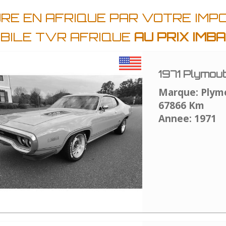
RE EN AFRIQUE PAR VOTRE IMP
BILE TVR AFRIQUE
AU PRIX IMB
1971 Plymou
Marque: Plym
67866 Km
Annee: 1971