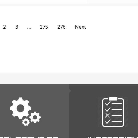
2
3
…
275
276
Next