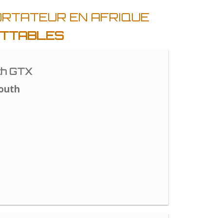
ORTATEUR EN AFRIQUE
ATTABLES
th GTX
outh