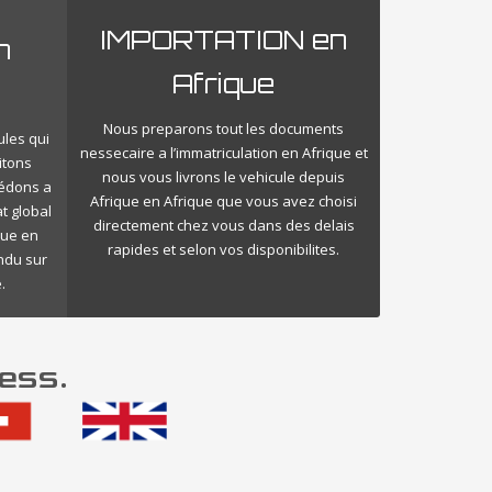
IMPORTATION en
n
Afrique
Nous preparons tout les documents
ules qui
nessecaire a l’immatriculation en Afrique et
itons
nous vous livrons le vehicule depuis
cédons a
Afrique en Afrique que vous avez choisi
t global
directement chez vous dans des delais
que en
rapides et selon vos disponibilites.
endu sur
.
ess.