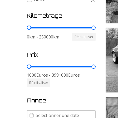
Kilometrage
Kilometrage
0km - 250000km
Réinitialiser
Prix
Prix
1000Euros - 3991000Euros
Réinitialiser
Annee
Annee
Annee