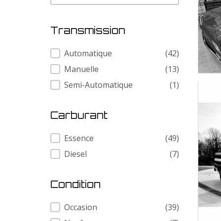
Transmission
Transmission
Automatique
(42)
Manuelle
(13)
Semi-Automatique
(1)
Carburant
Carburant
Essence
(49)
Diesel
(7)
Condition
Condition
Occasion
(39)