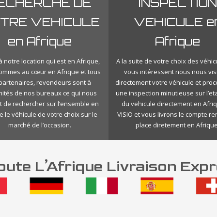
ECHERCHE DE
INSPECTION
TRE VEHICULE
VEHICULE e
en Afrique
Afrique
 notre location qui est en Afrique,
A la suite de votre choix des véhic
ommes au cœur en Afrique et tous
vous intéressent nous nous vis
 partenaires, revendeurs sont à
directement votre véhicule et pro
mités de nos bureaux ce qui nous
une inspection minutieuse sur l’eta
 de rechercher sur l’ensemble en
du vehicule directement en Afri
e le véhicule de votre choix sur le
VISIO et vous livrons le compte r
marché de l’occasion.
place diretement en Afrique
ute L’Afrique Livraison Expr