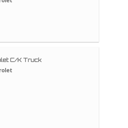
rolet
let C/K Truck
rolet