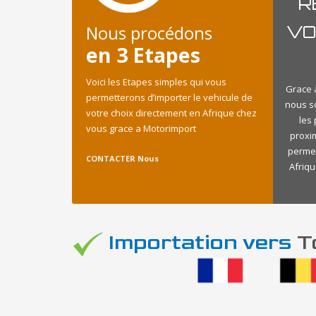
R
Nous procédons
VO
en 3 Etapes
Voici les Etapes simples qui vous
Grace à
permetterons d’importer le vehicule de
nous s
votre choix directement en Afrique chez
les
vous grace a Motorimport
proxi
permet
CONTACTER Nous
Afriqu
Importation vers
To