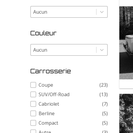
Modele
Modele
Couleur
Couleur
Couleur
Carrosserie
Carrosserie
Coupe
(23)
SUV/Off-Road
(13)
Cabriolet
(7)
Berline
(5)
Compact
(5)
Autre
(3)