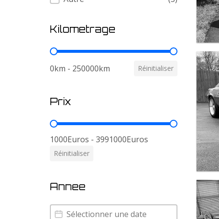
Kilometrage
Kilometrage
0km - 250000km
Réinitialiser
Prix
Prix
1000Euros - 3991000Euros
Réinitialiser
Annee
Annee
Annee