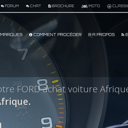
FORUM
CHAT
BROCHURE
MOTO
CLASSI
MARQUES
COMMENT PROCÉDER
A PROPOS
B
tre FORD achat voiture Afriqu
frique.