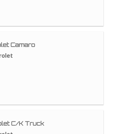
let Camaro
rolet
let C/K Truck