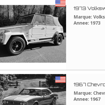
1973 Volksw
Marque: Volk
Annee: 1973
1967 Chevro
Marque: Chev
Annee: 1967