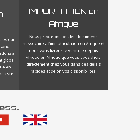
IMPORTATION en
n
Afrique
Nous preparons tout les documents
ules qui
nessecaire a l’immatriculation en Afrique et
itons
nous vous livrons le vehicule depuis
cédons a
Afrique en Afrique que vous avez choisi
t global
directement chez vous dans des delais
que en
rapides et selon vos disponibilites.
endu sur
.
ess.