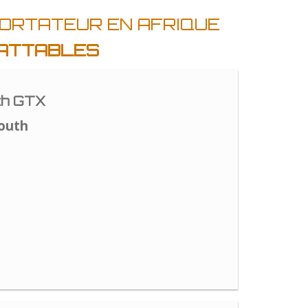
PORTATEUR EN AFRIQUE
BATTABLES
th GTX
outh