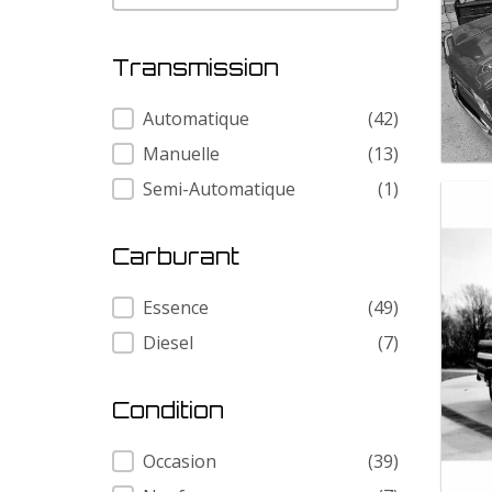
Transmission
Transmission
Automatique
(42)
Manuelle
(13)
Semi-Automatique
(1)
Carburant
Carburant
Essence
(49)
Diesel
(7)
Condition
Condition
Occasion
(39)