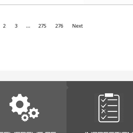
2
3
…
275
276
Next