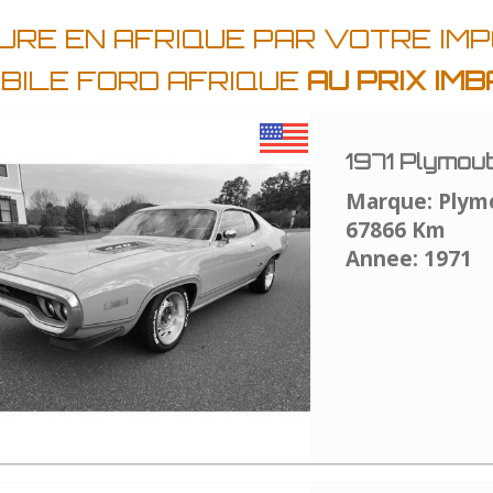
URE EN AFRIQUE PAR VOTRE IM
BILE FORD AFRIQUE
AU PRIX IM
1971 Plymou
Marque: Plym
67866 Km
Annee: 1971