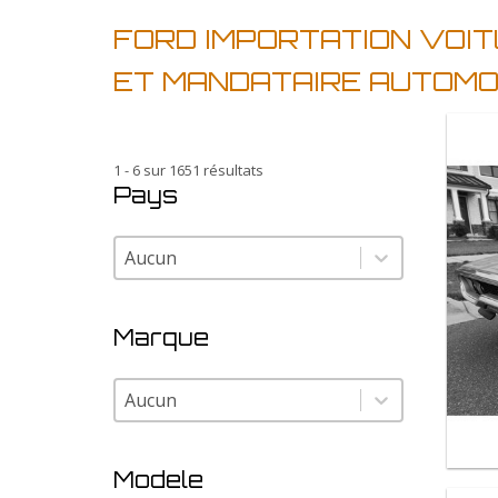
FORD IMPORTATION VOIT
ET MANDATAIRE AUTOMO
1 - 6 sur 1651 résultats
Pays
Pays
Pays
Marque
Marque
Marque
Modele