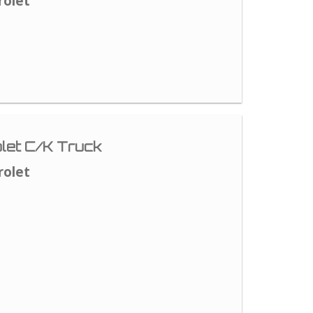
rolet
let C/K Truck
rolet