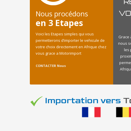
R
Nous procédons
VO
en 3 Etapes
Voici les Etapes simples qui vous
Grace à
permetterons d’importer le vehicule de
nous s
votre choix directement en Afrique chez
les
vous grace a Motorimport
proxi
permet
CONTACTER Nous
Afriqu
Importation vers
To