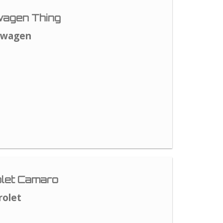
agen Thing
swagen
let Camaro
rolet