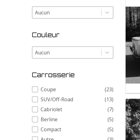
Modele
Modele
Couleur
Couleur
Couleur
Carrosserie
Carrosserie
Coupe
(23)
SUV/Off-Road
(13)
Cabriolet
(7)
Berline
(5)
Compact
(5)
Autre
(3)