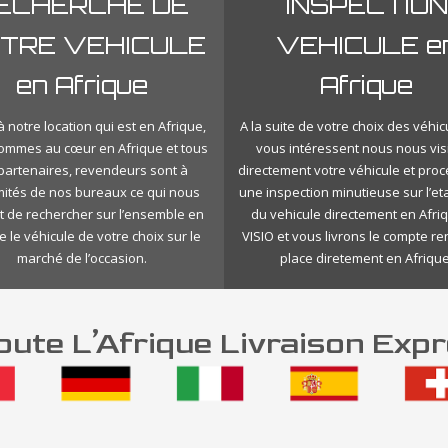
ECHERCHE DE
INSPECTION
TRE VEHICULE
VEHICULE e
en Afrique
Afrique
 notre location qui est en Afrique,
A la suite de votre choix des véhic
ommes au cœur en Afrique et tous
vous intéressent nous nous vis
 partenaires, revendeurs sont à
directement votre véhicule et pro
mités de nos bureaux ce qui nous
une inspection minutieuse sur l’eta
 de rechercher sur l’ensemble en
du vehicule directement en Afri
e le véhicule de votre choix sur le
VISIO et vous livrons le compte r
marché de l’occasion.
place diretement en Afrique
ute L’Afrique Livraison Expr