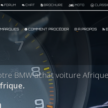
FORUM
CHAT
BROCHURE
MOTO
CLASSI
MARQUES
COMMENT PROCÉDER
A PROPOS
B
tre BMW achat voiture Afriqu
rique.