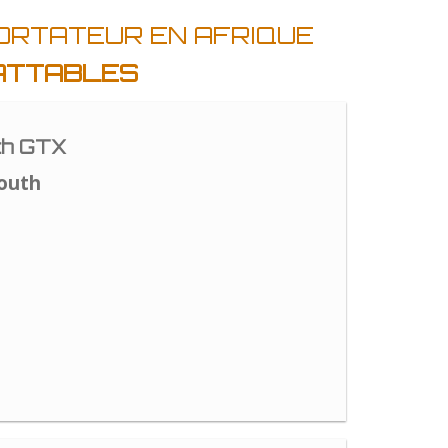
ORTATEUR EN AFRIQUE
BATTABLES
th GTX
outh