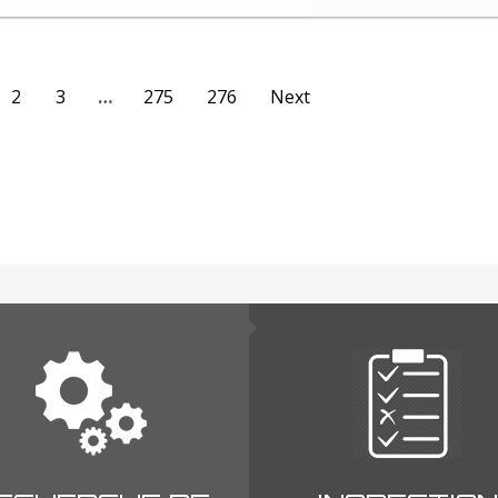
2
3
…
275
276
Next