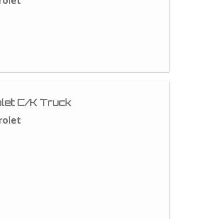
rolet
let C/K Truck
rolet