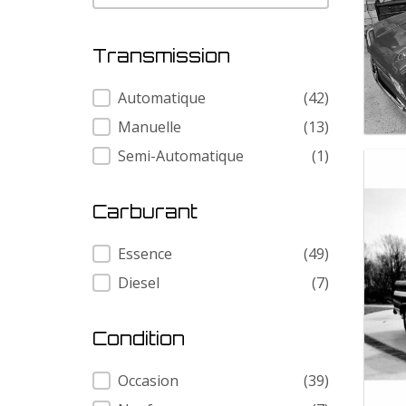
Transmission
Transmission
Automatique
(42)
Manuelle
(13)
Semi-Automatique
(1)
Carburant
Carburant
Essence
(49)
Diesel
(7)
Condition
Condition
Occasion
(39)