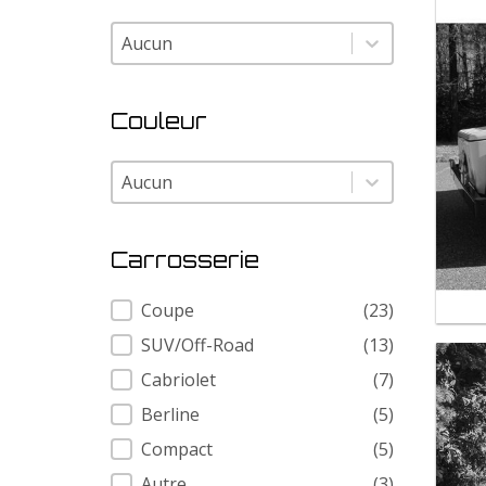
Modele
Modele
Couleur
Couleur
Couleur
Carrosserie
Carrosserie
Coupe
(23)
SUV/Off-Road
(13)
Cabriolet
(7)
Berline
(5)
Compact
(5)
Autre
(3)