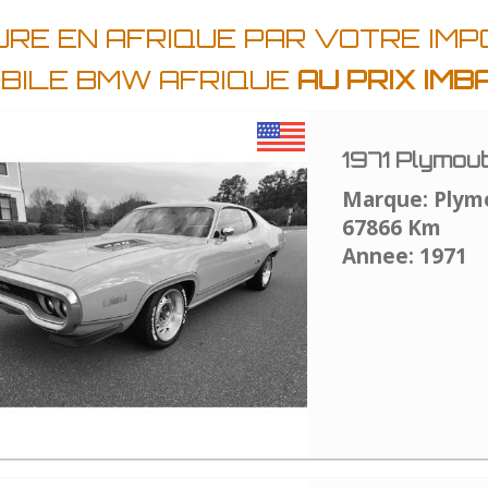
URE EN AFRIQUE PAR VOTRE IMP
BILE BMW AFRIQUE
AU PRIX IM
1971 Plymou
Marque: Plym
67866 Km
Annee: 1971