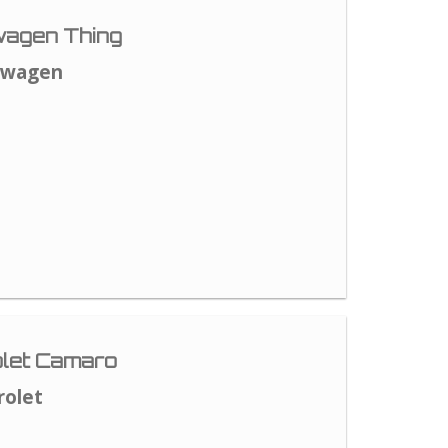
agen Thing
swagen
let Camaro
rolet