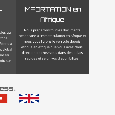
IMPORTATION en
n
Afrique
Nous preparons tout les documents
ules qui
nessecaire a l’immatriculation en Afrique et
itons
nous vous livrons le vehicule depuis
cédons a
Afrique en Afrique que vous avez choisi
t global
directement chez vous dans des delais
que en
rapides et selon vos disponibilites.
endu sur
.
ess.