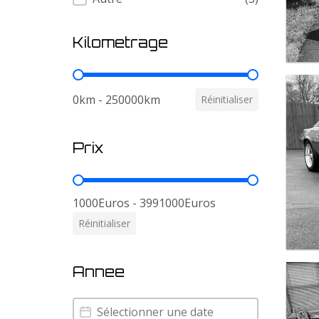
Kilometrage
Kilometrage
0km - 250000km
Réinitialiser
Prix
Prix
1000Euros - 3991000Euros
Réinitialiser
Annee
Annee
Annee