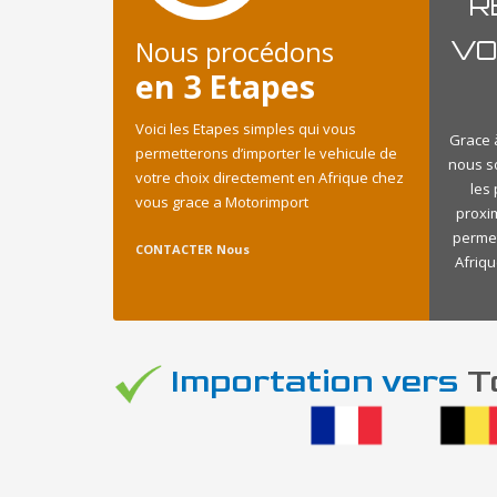
R
Nous procédons
VO
en 3 Etapes
Voici les Etapes simples qui vous
Grace à
permetterons d’importer le vehicule de
nous s
votre choix directement en Afrique chez
les
vous grace a Motorimport
proxi
permet
CONTACTER Nous
Afriqu
Importation vers
To