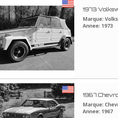
1973 Volksw
Marque: Volk
Annee: 1973
1967 Chevro
Marque: Chev
Annee: 1967