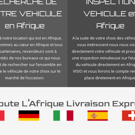
ECHERCHE DE
INSPECTION
TRE VEHICULE
VEHICULE e
en Afrique
Afrique
 notre location qui est en Afrique,
A la suite de votre choix des véhic
ommes au cœur en Afrique et tous
vous intéressent nous nous vis
 partenaires, revendeurs sont à
directement votre véhicule et pro
mités de nos bureaux ce qui nous
une inspection minutieuse sur l’eta
 de rechercher sur l’ensemble en
du vehicule directement en Afri
e le véhicule de votre choix sur le
VISIO et vous livrons le compte r
marché de l’occasion.
place diretement en Afrique
ute L’Afrique Livraison Expr