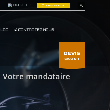
C
IMPORT UK
CLIENT/PORTAL
×
LOG
CONTACTEZ NOUS
DEVIS
GRATUIT
e
Votre mandataire