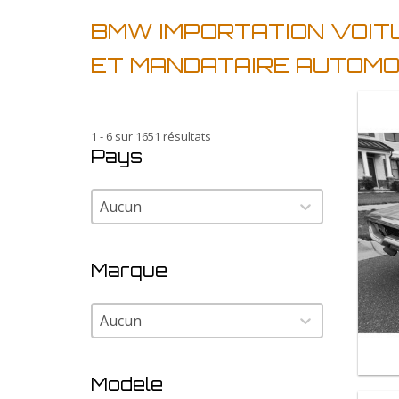
BMW IMPORTATION VOIT
ET MANDATAIRE AUTOMO
1 - 6 sur 1651 résultats
Pays
Pays
Pays
Marque
Marque
Marque
Modele