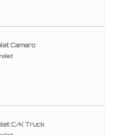
let Camaro
rolet
let C/K Truck