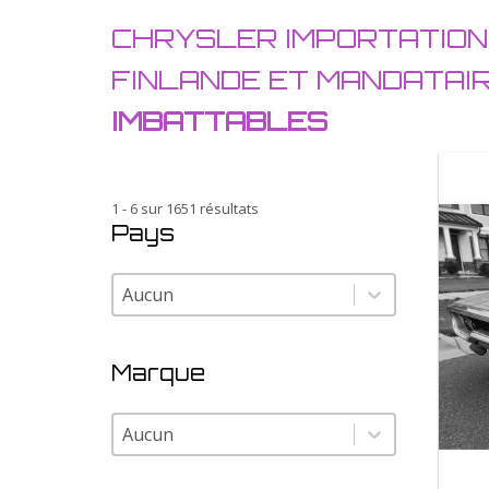
CHRYSLER IMPORTATION
FINLANDE ET MANDATAI
IMBATTABLES
1 - 6 sur 1651 résultats
Pays
Pays
Pays
Marque
Marque
Marque