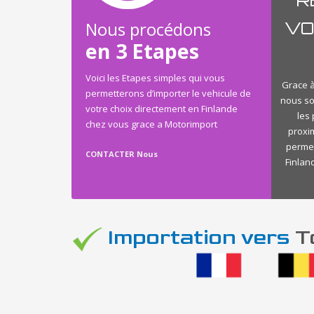
Nous procédons
VO
en 3 Etapes
Voici les Etapes simples qui vous
Grace à
permetterons d’importer le vehicule de
nous so
votre choix directement en Finlande
les
chez vous grace a Motorimport
proxi
permet
CONTACTER Nous
Finland
Importation vers
To