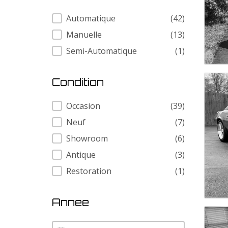
Transmission
Automatique
(42)
Manuelle
(13)
Semi-Automatique
(1)
Condition
Condition
Occasion
(39)
Neuf
(7)
Showroom
(6)
Antique
(3)
Restoration
(1)
Annee
Annee
Annee