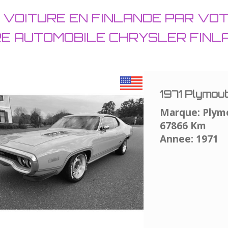
 VOITURE EN FINLANDE PAR VO
RE AUTOMOBILE CHRYSLER FIN
1971 Plymou
Marque: Plym
67866 Km
Annee: 1971