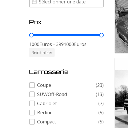
Prix
Prix
1000Euros - 3991000Euros
Réinitialiser
Carrosserie
Carrosserie
Coupe
(23)
SUV/Off-Road
(13)
Cabriolet
(7)
Berline
(5)
Compact
(5)