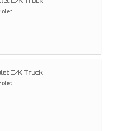
let C/K Truck
rolet
let C/K Truck
rolet