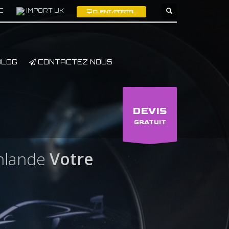
C
IMPORT UK
CLIENT/PORTAL
×
LOG
CONTACTEZ NOUS
DEVIS
GRATUIT
nlande
Votre