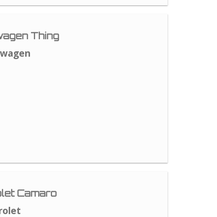
agen Thing
swagen
let Camaro
rolet