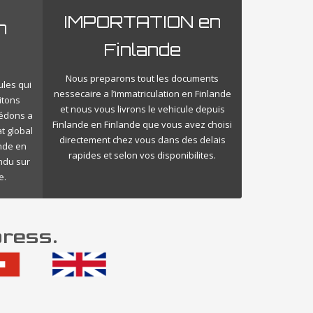
IMPORTATION en
n
Finlande
Nous preparons tout les documents
ules qui
nessecaire a l’immatriculation en Finlande
itons
et nous vous livrons le vehicule depuis
cédons a
Finlande en Finlande que vous avez choisi
t global
directement chez vous dans des delais
ande en
rapides et selon vos disponibilites.
endu sur
e.
press.