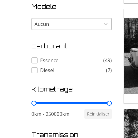
Modele
Modele
Modele
Carburant
Carburant
Essence
(49)
Diesel
(7)
Kilometrage
Kilometrage
0km - 250000km
Réinitialiser
Transmission