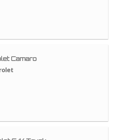
let Camaro
rolet