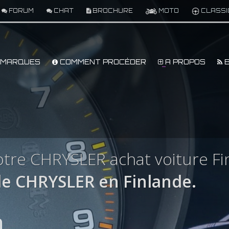
FORUM
CHAT
BROCHURE
MOTO
CLASSI
MARQUES
COMMENT PROCÉDER
A PROPOS
B
tre CHRYSLER achat voiture Fi
e CHRYSLER en Finlande.