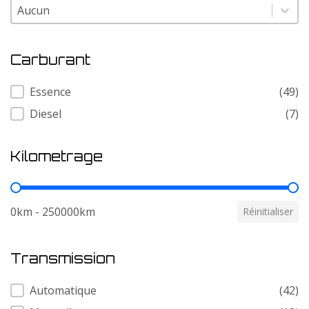
Modele
Modele
Carburant
Carburant
Essence
(49)
Diesel
(7)
Kilometrage
Kilometrage
0km - 250000km
Réinitialiser
Transmission
Transmission
Automatique
(42)