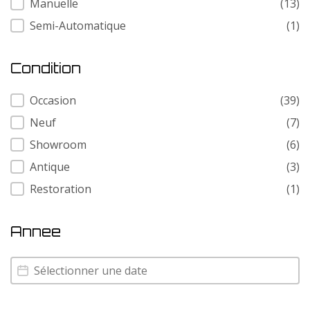
Manuelle
(13)
Semi-Automatique
(1)
Condition
Condition
Occasion
(39)
Neuf
(7)
Showroom
(6)
Antique
(3)
Restoration
(1)
Annee
Annee
Annee