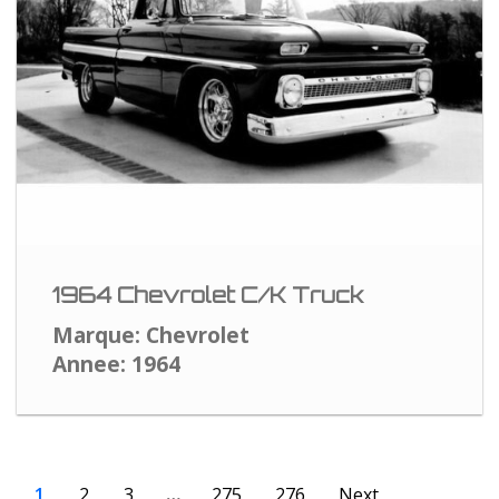
1964 Chevrolet C/K Truck
Marque: Chevrolet
Annee: 1964
1
2
3
…
275
276
Next