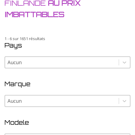
FINLANDE
AU PRIX
IMBATTABLES
1 - 6 sur 1651 résultats
Pays
Pays
Pays
Marque
Marque
Marque
Modele