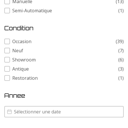
Manuelle
(13)
Semi-Automatique
(1)
Condition
Condition
Occasion
(39)
Neuf
(7)
Showroom
(6)
Antique
(3)
Restoration
(1)
Annee
Annee
Annee