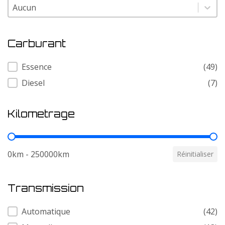
Modele
Modele
Carburant
Carburant
Essence
(49)
Diesel
(7)
Kilometrage
Kilometrage
0km - 250000km
Réinitialiser
Transmission
Transmission
Automatique
(42)