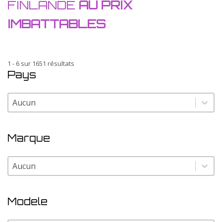
FINLANDE
AU PRIX
IMBATTABLES
1 - 6 sur 1651 résultats
Pays
Pays
Pays
Marque
Marque
Marque
Modele