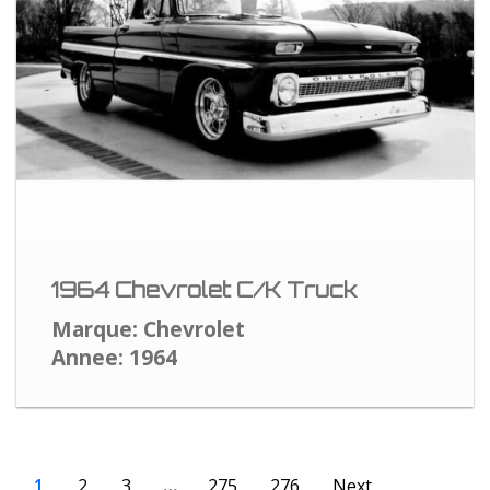
1964 Chevrolet C/K Truck
Marque: Chevrolet
Annee: 1964
1
2
3
…
275
276
Next