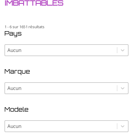
IMBATTABLES
1 - 6 sur 1651 résultats
Pays
Pays
Pays
Marque
Marque
Marque
Modele
Modele
Modele