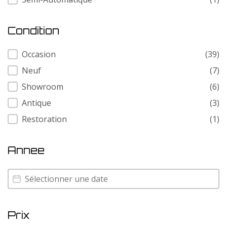
Condition
Condition
Occasion
(39)
Neuf
(7)
Showroom
(6)
Antique
(3)
Restoration
(1)
Annee
Annee
Annee
Prix