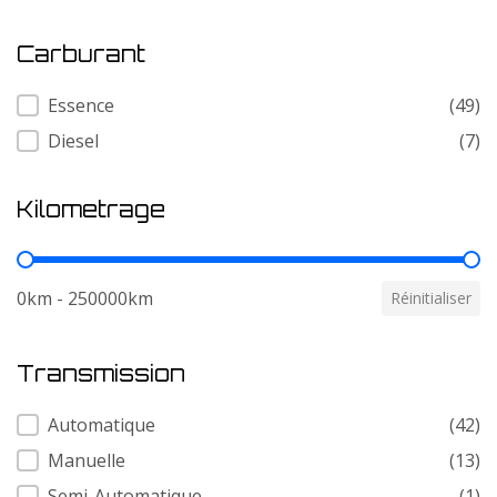
Carburant
Carburant
Essence
(49)
Diesel
(7)
Kilometrage
Kilometrage
0km - 250000km
Réinitialiser
Transmission
Transmission
Automatique
(42)
Manuelle
(13)
Semi-Automatique
(1)