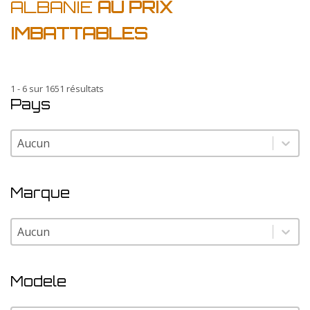
ALBANIE
AU PRIX
IMBATTABLES
1 - 6 sur 1651 résultats
Pays
Pays
Pays
Marque
Marque
Marque
Modele