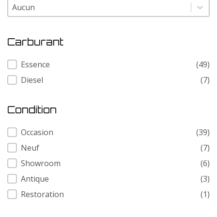
Modele
Modele
Carburant
Carburant
Essence
(49)
Diesel
(7)
Condition
Condition
Occasion
(39)
Neuf
(7)
Showroom
(6)
Antique
(3)
Restoration
(1)