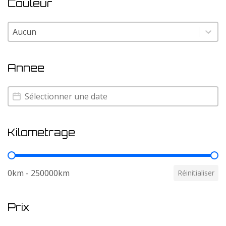
Couleur
Couleur
Couleur
Annee
Annee
Annee
Kilometrage
Kilometrage
0km - 250000km
Réinitialiser
Prix