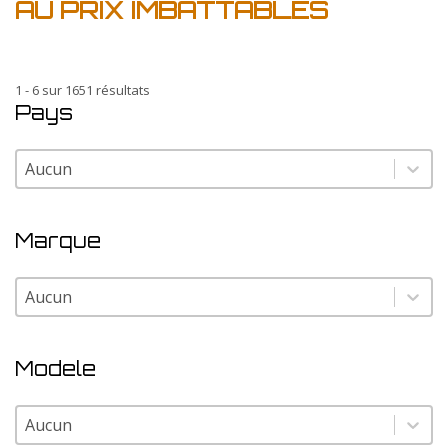
AU PRIX IMBATTABLES
1 - 6 sur 1651 résultats
Pays
Pays
Pays
Marque
Marque
Marque
Modele
Modele
Modele