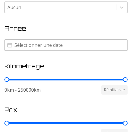
Couleur
Couleur
Annee
Annee
Annee
Kilometrage
Kilometrage
0km - 250000km
Réinitialiser
Prix
Prix