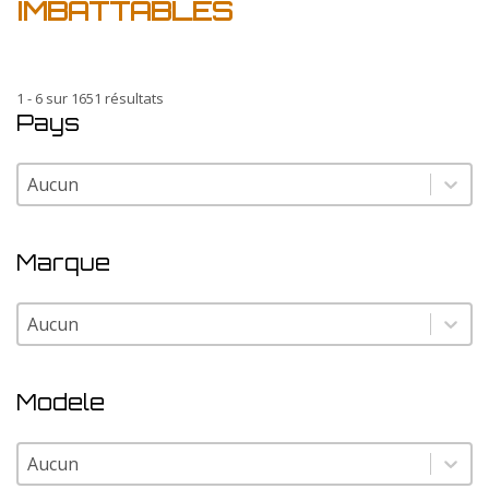
IMBATTABLES
1 - 6 sur 1651 résultats
Pays
Pays
Pays
Marque
Marque
Marque
Modele
Modele
Modele