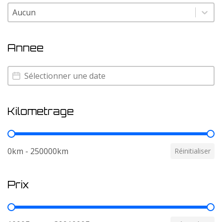
Couleur
Couleur
Annee
Annee
Annee
Kilometrage
Kilometrage
0km - 250000km
Réinitialiser
Prix
Prix