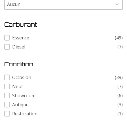
Modele
Modele
Carburant
Carburant
Essence
(49)
Diesel
(7)
Condition
Condition
Occasion
(39)
Neuf
(7)
Showroom
(6)
Antique
(3)
Restoration
(1)