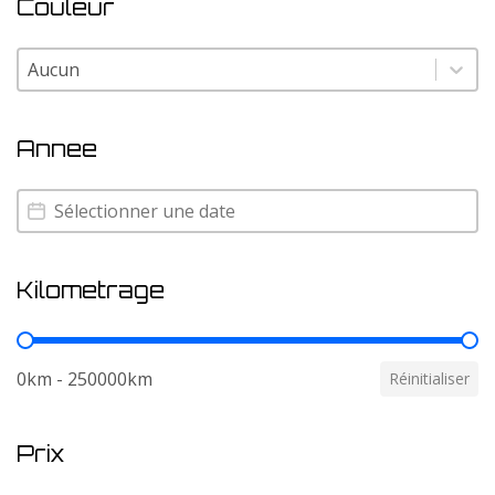
Couleur
Couleur
Couleur
Annee
Annee
Annee
Kilometrage
Kilometrage
0km - 250000km
Réinitialiser
Prix