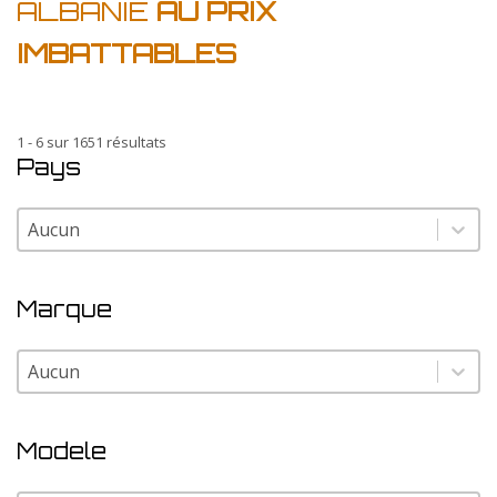
ALBANIE
AU PRIX
IMBATTABLES
1 - 6 sur 1651 résultats
Pays
Pays
Pays
Marque
Marque
Marque
Modele