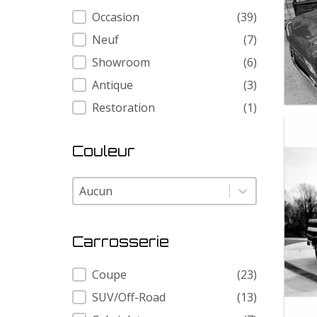
Condition
Occasion
(39)
Neuf
(7)
Showroom
(6)
Antique
(3)
Restoration
(1)
Couleur
Couleur
Couleur
Carrosserie
Carrosserie
Coupe
(23)
SUV/Off-Road
(13)