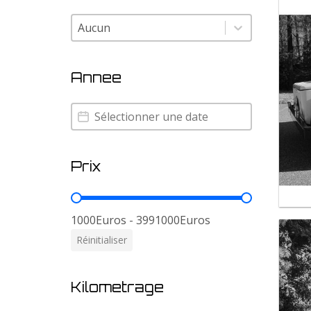
Modele
Modele
Annee
Annee
Annee
Prix
Prix
1000Euros - 3991000Euros
Réinitialiser
Kilometrage