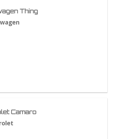
agen Thing
swagen
let Camaro
rolet