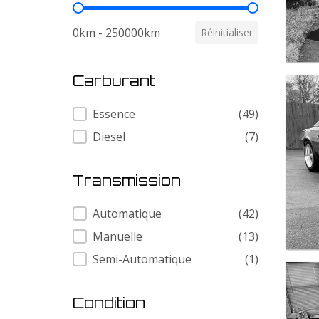
Kilometrage
0km - 250000km
Réinitialiser
Carburant
Carburant
Essence
(49)
Diesel
(7)
Transmission
Transmission
Automatique
(42)
Manuelle
(13)
Semi-Automatique
(1)
Condition