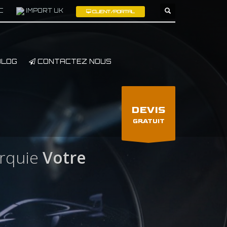
C
IMPORT UK
CLIENT/PORTAL
×
LOG
CONTACTEZ NOUS
DEVIS
GRATUIT
rquie
Votre