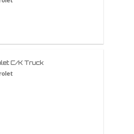
rolet
let C/K Truck
rolet