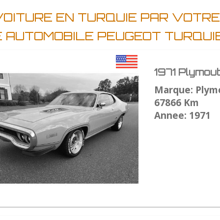
VOITURE EN TURQUIE PAR VOTR
E AUTOMOBILE PEUGEOT TURQUI
1971 Plymou
Marque: Plym
67866 Km
Annee: 1971