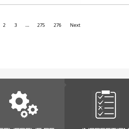
2
3
…
275
276
Next