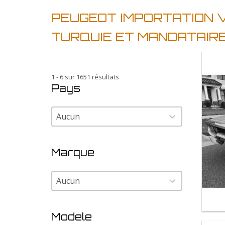
PEUGEOT IMPORTATION 
TURQUIE ET MANDATAIR
1 - 6 sur 1651 résultats
Pays
Pays
Pays
Marque
Marque
Marque
Modele