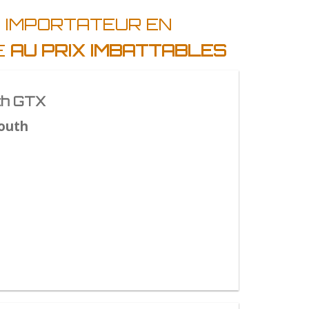
E IMPORTATEUR EN
E
AU PRIX IMBATTABLES
th GTX
outh