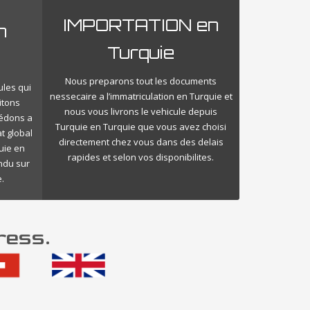
IMPORTATION en
n
Turquie
Nous preparons tout les documents
ules qui
nessecaire a l’immatriculation en Turquie et
itons
nous vous livrons le vehicule depuis
cédons a
Turquie en Turquie que vous avez choisi
t global
directement chez vous dans des delais
uie en
rapides et selon vos disponibilites.
endu sur
.
ress.