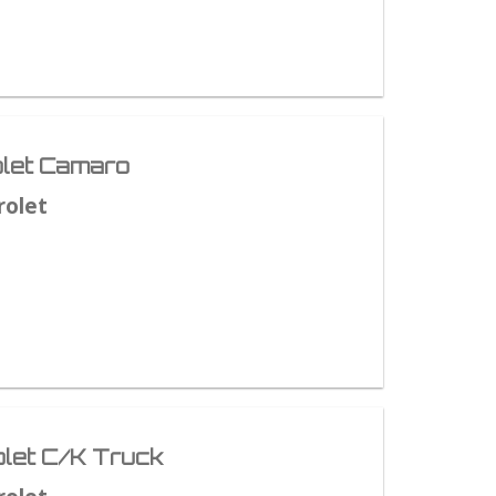
let Camaro
rolet
let C/K Truck