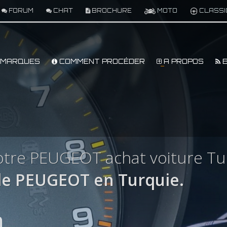
FORUM
CHAT
BROCHURE
MOTO
CLASSI
MARQUES
COMMENT PROCÉDER
A PROPOS
B
otre PEUGEOT achat voiture Tu
e PEUGEOT en Turquie.