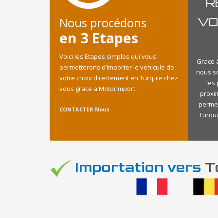
R
Nous procédons
VO
en 3 Etapes
Voici les Etapes simples qui vous
Grace à
permetterons d’importer le vehicule de
nous s
votre choix directement en Turquie chez
les
vous grace a Motorimport
proxi
permet
CONTACTER Nous
Turqui
Importation vers
To