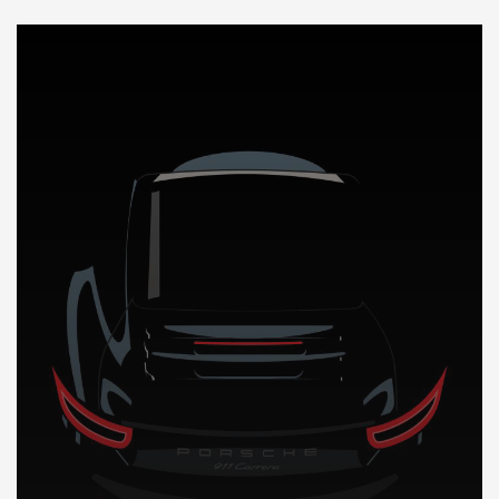
DÉCOUVREZ NOTRE IMPORTATION AUTO en Biellorussie