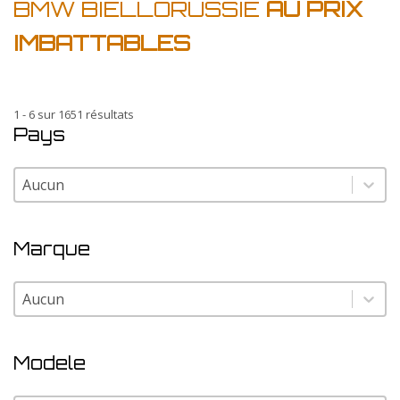
BMW BIELLORUSSIE
AU PRIX
IMBATTABLES
1 - 6 sur 1651 résultats
Pays
Pays
Pays
Marque
Marque
Marque
Modele