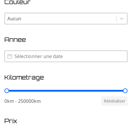
Couleur
Couleur
Couleur
Annee
Annee
Annee
Kilometrage
Kilometrage
0km - 250000km
Réinitialiser
Prix