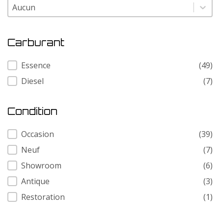
Modele
Modele
Carburant
Carburant
Essence
(49)
Diesel
(7)
Condition
Condition
Occasion
(39)
Neuf
(7)
Showroom
(6)
Antique
(3)
Restoration
(1)