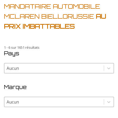
MANDATAIRE AUTOMOBILE
MCLAREN BIELLORUSSIE
AU
PRIX IMBATTABLES
1 - 6 sur 1651 résultats
Pays
Pays
Pays
Marque
Marque
Marque