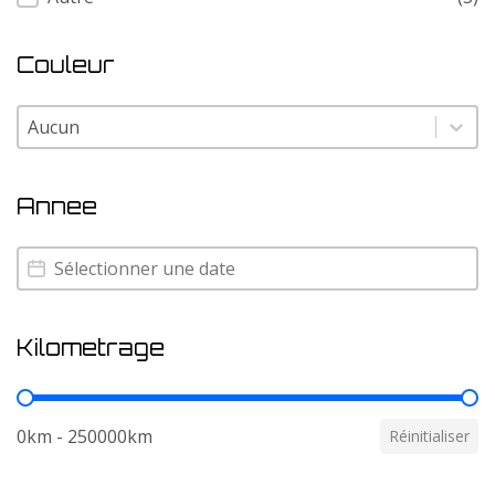
Couleur
Couleur
Couleur
Annee
Annee
Annee
Kilometrage
Kilometrage
0km - 250000km
Réinitialiser