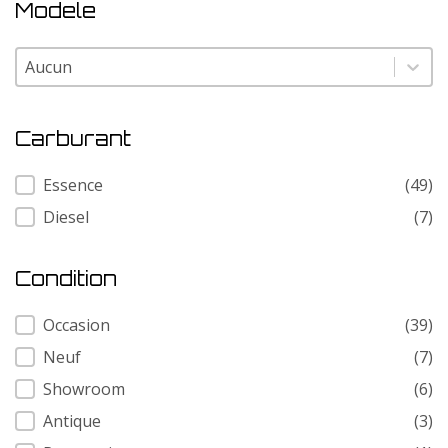
Modele
Modele
Modele
Carburant
Carburant
Essence
(49)
Diesel
(7)
Condition
Condition
Occasion
(39)
Neuf
(7)
Showroom
(6)
Antique
(3)