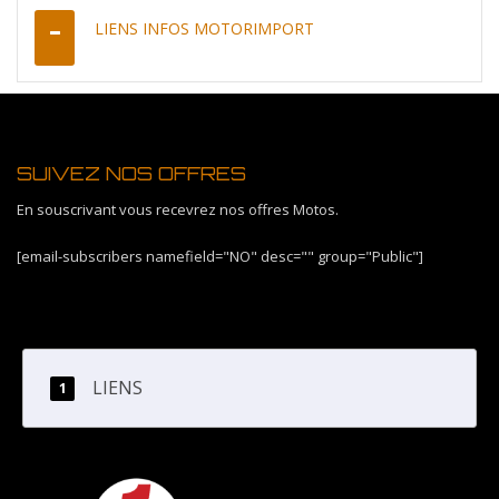
LIENS INFOS MOTORIMPORT
SUIVEZ NOS OFFRES
En souscrivant vous recevrez nos offres Motos.
[email-subscribers namefield="NO" desc="" group="Public"]
LIENS