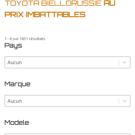
TOYOTA BIELLORUSSIE
AU
PRIX IMBATTABLES
1 - 6 sur 1651 résultats
Pays
Pays
Pays
Marque
Marque
Marque
Modele