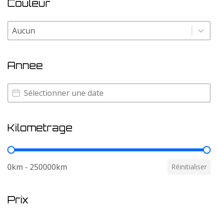
Couleur
Couleur
Couleur
Annee
Annee
Annee
Kilometrage
Kilometrage
0km - 250000km
Réinitialiser
Prix