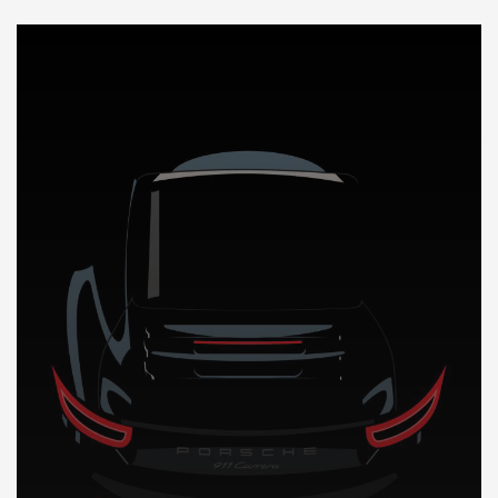
DÉCOUVREZ NOTRE IMPORTATION AUTO en Biellorussie