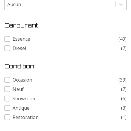
Modele
Modele
Carburant
Carburant
Essence
(49)
Diesel
(7)
Condition
Condition
Occasion
(39)
Neuf
(7)
Showroom
(6)
Antique
(3)
Restoration
(1)