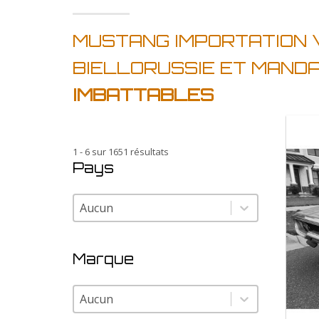
MUSTANG IMPORTATION 
BIELLORUSSIE ET MAND
IMBATTABLES
1 - 6 sur 1651 résultats
Pays
Pays
Pays
Marque
Marque
Marque