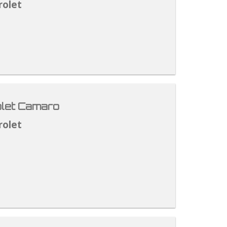
rolet
let Camaro
rolet