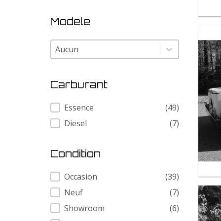
Modele
Modele
Modele
Carburant
Carburant
Essence
(49)
Diesel
(7)
Condition
Condition
Occasion
(39)
Neuf
(7)
Showroom
(6)