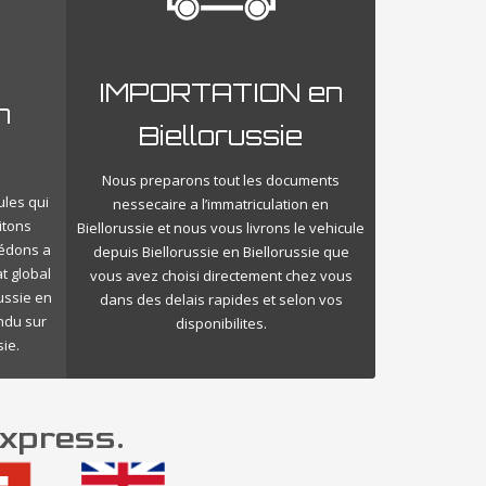
IMPORTATION en
n
Biellorussie
Nous preparons tout les documents
ules qui
nessecaire a l’immatriculation en
itons
Biellorussie et nous vous livrons le vehicule
cédons a
depuis Biellorussie en Biellorussie que
t global
vous avez choisi directement chez vous
ussie en
dans des delais rapides et selon vos
endu sur
disponibilites.
ie.
Express.