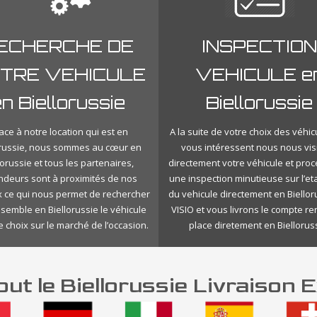
ECHERCHE DE
INSPECTION
TRE VEHICULE
VEHICULE e
n Biellorussie
Biellorussie
ace à notre location qui est en
A la suite de votre choix des véhic
orussie, nous sommes au cœur en
vous intéressent nous nous vis
lorussie et tous les partenaires,
directement votre véhicule et pro
ndeurs sont à proximités de nos
une inspection minutieuse sur l’eta
 ce qui nous permet de rechercher
du vehicule directement en Biellor
nsemble en Biellorussie le véhicule
VISIO et vous livrons le compte r
e choix sur le marché de l’occasion.
place diretement en Bielloruss
ut le Biellorussie Livraison 