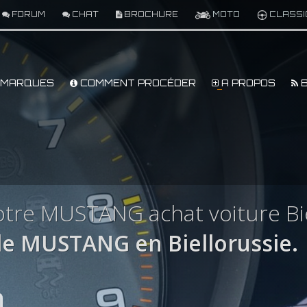
FORUM
CHAT
BROCHURE
MOTO
CLASSI
MARQUES
COMMENT PROCÉDER
A PROPOS
B
tre MUSTANG achat voiture Bie
e MUSTANG en Biellorussie.