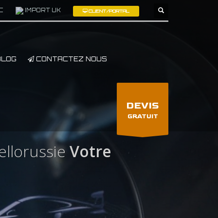
C
IMPORT UK
CLIENT/PORTAL
×
LOG
CONTACTEZ NOUS
DEVIS
GRATUIT
llorussie
Votre