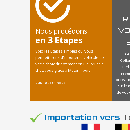
R
Nous procédons
VO
en 3 Etapes
e
Voici les Etapes simples qui vous
Gr
permetterons d’importer le vehicule de
Biell
votre choix directement en Biellorussie
Biel
chez vous grace a Motorimport
reve
bureaux
CONTACTER Nous
sur l’e
de votr
Importation vers
To