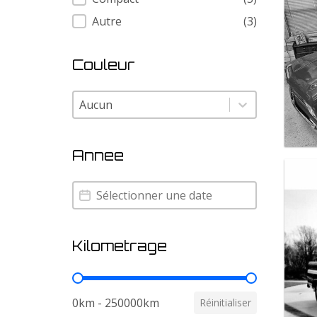
Autre
(3)
Couleur
Couleur
Couleur
Annee
Annee
Annee
Kilometrage
Kilometrage
0km - 250000km
Réinitialiser