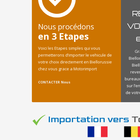
R
Nous procédons
VO
en 3 Etapes
e
Voici les Etapes simples qui vous
Gr
permetterons d’importer le vehicule de
Biell
votre choix directement en Biellorussie
Biel
chez vous grace a Motorimport
reve
bureaux
CONTACTER Nous
sur l’e
de votr
Importation vers
To