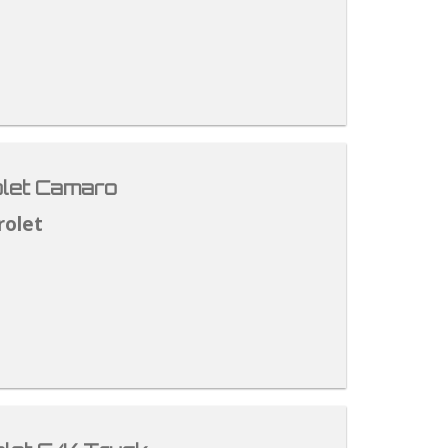
let Camaro
rolet