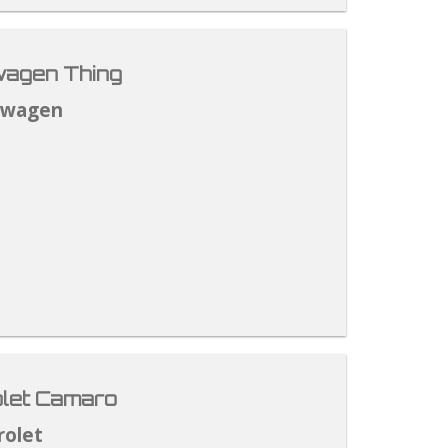
agen Thing
swagen
let Camaro
rolet