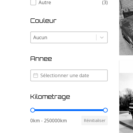
Autre
(3)
Couleur
Couleur
Couleur
Annee
Annee
Annee
Kilometrage
Kilometrage
0km - 250000km
Réinitialiser