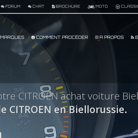
FORUM
CHAT
BROCHURE
MOTO
CLASSI
MARQUES
COMMENT PROCÉDER
A PROPOS
B
tre CITROEN achat voiture Biel
e CITROEN en Biellorussie.