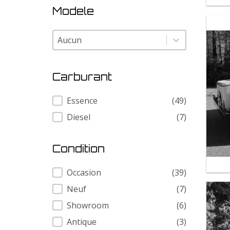
Modele
Modele
Modele
Carburant
Carburant
Essence
(49)
Diesel
(7)
Condition
Condition
Occasion
(39)
Neuf
(7)
Showroom
(6)
Antique
(3)