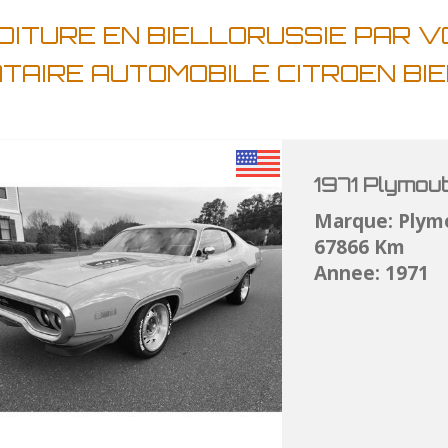
OITURE EN BIELLORUSSIE PAR 
ATAIRE AUTOMOBILE CITROEN BI
1971 Plymou
Marque: Plym
67866 Km
Annee: 1971