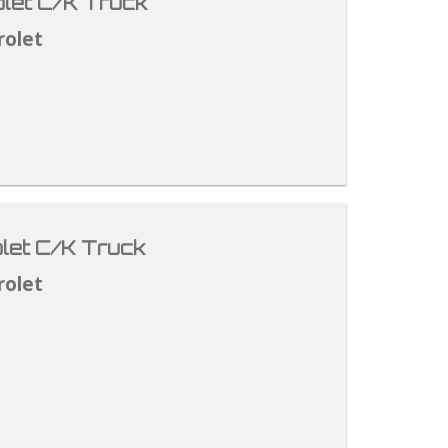
let C/K Truck
rolet
let C/K Truck
rolet