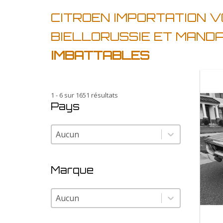
CITROEN IMPORTATION V
BIELLORUSSIE ET MAND
IMBATTABLES
1 - 6 sur 1651 résultats
Pays
Pays
Pays
Marque
Marque
Marque