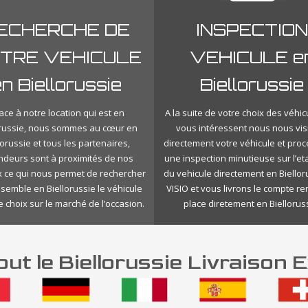
ECHERCHE DE
INSPECTION
TRE VEHICULE
VEHICULE e
n Biellorussie
Biellorussie
ace à notre location qui est en
A la suite de votre choix des véhic
orussie, nous sommes au cœur en
vous intéressent nous nous vis
lorussie et tous les partenaires,
directement votre véhicule et pro
ndeurs sont à proximités de nos
une inspection minutieuse sur l’eta
 ce qui nous permet de rechercher
du vehicule directement en Biellor
nsemble en Biellorussie le véhicule
VISIO et vous livrons le compte r
e choix sur le marché de l’occasion.
place diretement en Bielloruss
ut le Biellorussie Livraison 