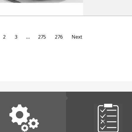
2
3
…
275
276
Next