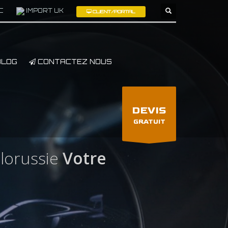
C
IMPORT UK
CLIENT/PORTAL
×
LOG
CONTACTEZ NOUS
DEVIS
GRATUIT
lorussie
Votre