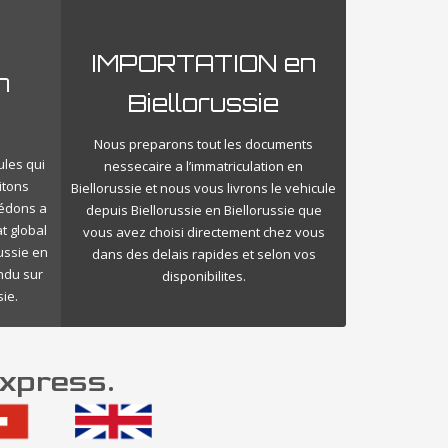
IMPORTATION en
n
Biellorussie
Nous preparons tout les documents
ules qui
nessecaire a l’immatriculation en
itons
Biellorussie et nous vous livrons le vehicule
cédons a
depuis Biellorussie en Biellorussie que
t global
vous avez choisi directement chez vous
ussie en
dans des delais rapides et selon vos
endu sur
disponibilites.
ie.
Express.