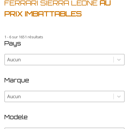
FERRARI SIERRA LEONE
AU
PRIX IMBATTABLES
1 - 6 sur 1651 résultats
Pays
Pays
Pays
Marque
Marque
Marque
Modele