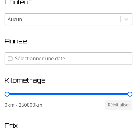
Couleur
Couleur
Couleur
Annee
Annee
Annee
Kilometrage
Kilometrage
0km - 250000km
Réinitialiser
Prix