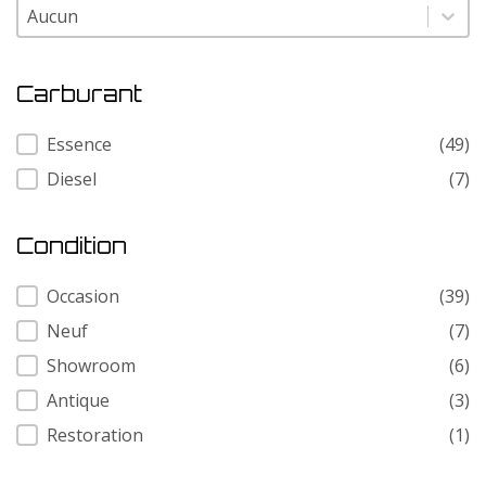
Modele
Modele
Carburant
Carburant
Essence
(49)
Diesel
(7)
Condition
Condition
Occasion
(39)
Neuf
(7)
Showroom
(6)
Antique
(3)
Restoration
(1)